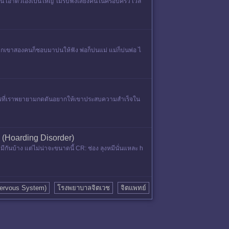
วร้อน เอาตัวเองเป็นใหญ่ ไม่รับฟังเสียงคนในครอบครัว เวล
กเขาสองคนก็ชอบมาบ่นให้ฟัง พ่อก็บ่นแม่ แม่ก็บ่นพ่อ ไ
า การที่เราพยายามกดดันอยากให้เขาประสบความสำเร็จใน
(Hoarding Disorder)
กันบ้าง แต่ไม่น่าจะขนาดนี้ CR: ช่อง ลุงหมีนั่นแหละ h
ervous System)
โรงพยาบาลจิตเวช
จิตแพทย์