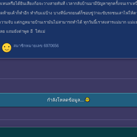
าเหนหรือได้ยินเสียงก้อจะวางสายทันที เวลากลับบ้านมามีปัญหาทุกครั้งจนเราเหนื
สุดท้ายเค้าก็ทำอีก ทำกับแม่บ้าง บางทีนั่งรถยนต์ก็ชอบขู่ว่าจะขับรถชนเสาไฟให้ตาย
วามจับ แต่กฎหมายบ้านเรามันไม่สามารถทำได้ ทุกวันนี้เราสงสารแม่มาก แม่แทบจะ
เลย แถมยังด่าพูด อี ใส่แม่
สมาชิกหมายเลข 6970656
กำลังโหลดข้อมูล...