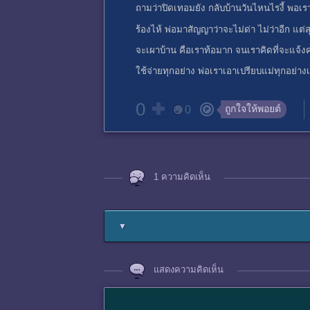
ถามว่าปิดเทอมยัง กลับบ้านวันไหนไรงี้ พอเร
ร้องไห้ พ่อมาสัญญาว่าจะไม่ด่า ไม่ว่าอีก แต่
จะเผาบ้าน คือเราท้อมาก จนเราคิดที่จะแจ้งค
ใช้จ่ายทุกอย่าง พ่อเราเอาเปรียบแม่ทุกอย่าง
0
ถูกใจให้พอยต์
0
1 ความคิดเห็น
▼
แสดงความคิดเห็น