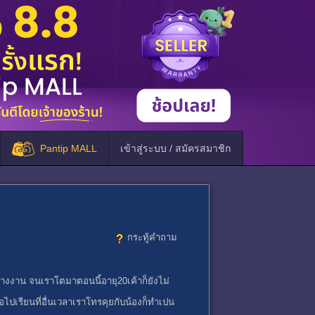
Pantip MALL
เข้าสู่ระบบ / สมัครสมาชิก
กระทู้คำถาม
่างงาน จนเราโตมาตอนนี้อายุ20เค้าก็ยังไม่
ไปเรียนที่อื่นเวลาเราโทรคุยกับน้องก็ทำเปน