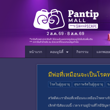
หน้าแรก
คอมมูนิตี้
กิจกรรม
แลกพอยต
มีพ่อที่เหมือนจะเป็นโ
โรคในผู้สูงอายุ
สุขภาพจิตในผู้สูงอายุ
ร
สวัสดีค่ะเรามีพ่อที่เหมือนจะเหมือนโรคทางจ
เลิกทำนิสัยแบบนี้ เวลาเราอยู่บ้านทีไรมีปั