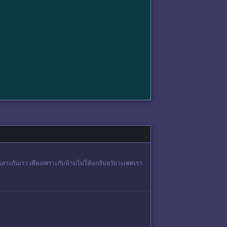
เลาะกันเรา เพียงเพราะกับห้ามไม่ให้แกจับอวัยวะเพศเรา