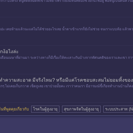
ำกว่า10ครั้ง หนูคิดตลอดที่เขาไม่หย่าเพราะยังมีหนี้ที่ต้องช่วยกันใช้อยู่ พ่อหนูเป็นคนหั
อ่ะ เคยห้ามแล้วนะแต่ไม่ได้ช่วยอะไรเลย น้ำตาเข้าแรกก็ยังไม่ช่วย จนเราแบบท้อ แล้วพว
กง้อไงล่ะ
ปลายเดือนเมษาที่ผ่านมา ระหว่างทางก็มีเรื่องให้ทะเลาะกันบ้างจากทัศนคติของเราและเข
่ทำความสะอาด มีจริงไหม? หรือมีแค่โรคชอบสะสมไม่ยอมทิ้งของ 
 ไม่เคยเก็บกวาด เช็ดถูเลย เขาป่วยมั้ยคะ เราว่าคนเรา มีอารมณ์ขี้เกียจทำงานบ้านก็คงมี
/vL-vQ
ื่นที่พูดคุยเกี่ยวกับ
โรคในผู้สูงอายุ
สุขภาพจิตในผู้สูงอายุ
ระบบประสาท (N