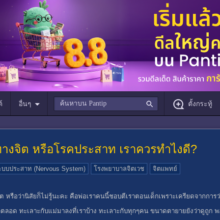
์
อื่นๆ
ตั้งกระทู้
รคทางจิต หรือโรคประสาท เราควรทำไงดี?
ะบบประสาท (Nervous System)
โรงพยาบาลจิตเวช
จิตแพทย์
ิต หรือว่านิสัยก็ไม่รู้นะคะ คือพ่อเราคนนี้ชอบตีเราตอนเด็กเพราะเครียดจากการว
ญหาตลอด ทะเลาะกับแม่มาลงที่เราบ้าง ทะเลาะกับทุกๆคน ขนาดตายายยังว่าดูถูก พอ