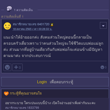
1
ความคิดเห็น
ความคิดเห็นที่ 1
สมาชิกหมายเลข 6401720
18 ตุลาคม 2565 เวลา 00:28:33 น.
แนะนำให้ย้ายออกค่ะ สังคมส่วนใหญ่ตอนนี้กลายเป็น
ครอบครัวเดี่ยวเพราะว่าคนส่วนใหญ่จะใช้ชีวิตแบบพ่อแม่ลูก
ค่ะ ส่วนมากที่อยู่บ้านเดียวกันกับพ่อพ่อก็จะค่อนข้างมีปัญหา
ตามมาค่ะ จากประสบการณ์

0
0
Login
เพื่อตอบกระทู้
กระทู้ที่คุณอาจสนใจ
อยากระบาย ใครเปนแบบนี้บ้าง เปิดใจอ่านอย่าเพิ่งด่ากันนะคะ
สมาชิกหมายเลข 1833799