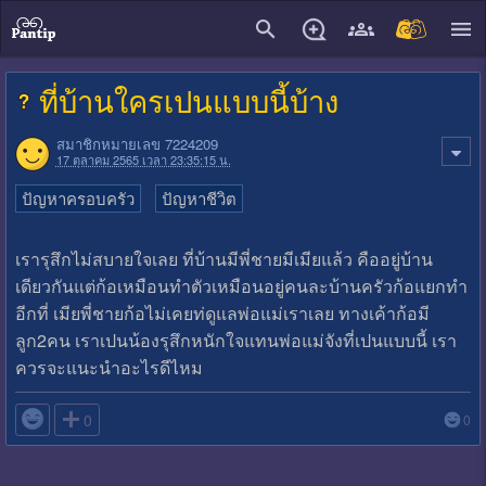
close
ที่บ้านใครเปนแบบนี้บ้าง
สมาชิกหมายเลข 7224209
17 ตุลาคม 2565 เวลา 23:35:15 น.
ปัญหาครอบครัว
ปัญหาชีวิต
เรารุสึกไม่สบายใจเลย ที่บ้านมีพี่ชายมีเมียแล้ว คืออยู่บ้าน
เดียวกันแต่ก้อเหมือนทำตัวเหมือนอยู่คนละบ้านครัวก้อแยกทำ
อีกที่ เมียพี่ชายก้อไม่เคยท่ดูแลพ่อแม่เราเลย ทางเค้าก้อมี
ลูก2คน เราเปนน้องรุสึกหนักใจแทนพ่อแม่จังที่เปนแบบนี้ เรา
ควรจะแนะนำอะไรดีไหม

0
0