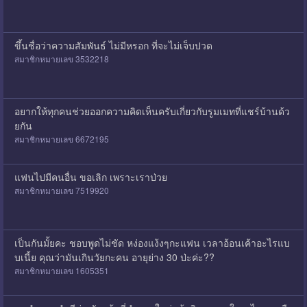
ขึ้นชื่อว่าความสัมพันธ์ ไม่มีหรอก ที่จะไม่เจ็บปวด
สมาชิกหมายเลข 3532218
อยากให้ทุกคนช่วยออกความคิดเห็นครับเกี่ยวกับรูมเมทที่แชร์บ้านด้ว
ยกัน
สมาชิกหมายเลข 6672195
แฟนไปมีคนอื่น ขอเลิก เพราะเราป่วย
สมาชิกหมายเลข 7519920
เป็นกันมั้ยคะ ชอบพูดไม่ชัด หง่องแง้งๆกะแฟน เวลาอ้อนเค้าอะไรแบ
บเนี้ย คุณว่ามันเกินวัยกะคน อายุย่าง 30 ป่ะค่ะ??
สมาชิกหมายเลข 1605351