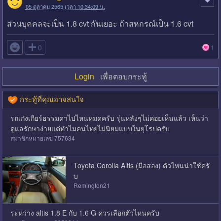
05 ตุลาคม 2565 เวลา 10:34:09 น.
ส่วนบุคคลจะเป็น 1.8 cvt กันเยอะ ถ้าสหกรณ์เป็น 1.6 cvt

0
1
Login
เพื่อตอบกระทู้
กระทู้ที่คุณอาจสนใจ
รถเก๋งเกียร์ธรรมดาไปไหนหมดครับ รุ่นหลังๆไม่ค่อยเห็นแล้ว เห็นว่า
ดูแลรักษาง่ายแต่ทำไมคนไทยไม่นิยมแบบในยุโรปครับ
สมาชิกหมายเลข 757634
Toyota Corolla Altis (มือสอง) ตัวไหนน่าใช้ครั
บ
Remington21
ระหว่าง altis 1.8 E กับ 1.6 G ควรเลือกตัวไหนครับ