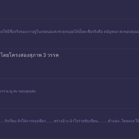
ยให้มีชื่อจริงของเราอยู่ในกลอนอ่ะค่ะช่วยหน่อยได้มั้ยคะชื่อจริงคือ ธนัญชนก ค่ะข
บโดยโครงสองสุภาพ 3 วรรค
ชชากร ผ.ญ ค่ะ ขอบคุณค่ะ
กเรียน จักใฝ่จารจรุงเพียร.........พร่างอ้าง นำใจร่ายขับเขียน...........คำแต่ง..โคลงแล ให้