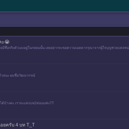
มคะ😭
โดยมีชื่อจริงตัวเองอยู่ในกลอนนั้น เลยอยากจะขอความเมตตากรุณาจากผู้ใจบุญช่วยแต่งหน่อยไ
ด้วยนะ ผมชื่อวัฒนากรณ์​
เราได้บ้างคะ เราจะแต่งบท2ต่อเองค่ะTT
น่อยครับ 4 บท T_T