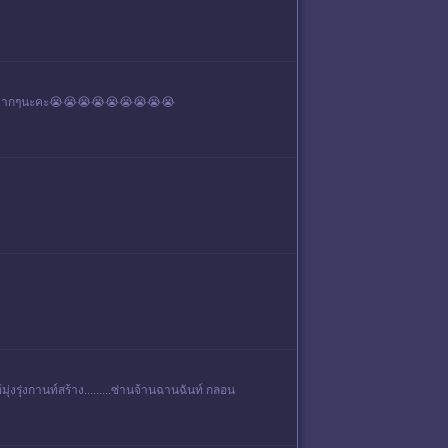
อบคุณมากๆนะคะ😭😭😭😭😭😭😭😭😭
มุ่งรุ่งกานท์สร้าง.........ซ่านจ้านฉานฉันท์ กลอน