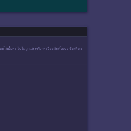
ด้มั้ยคะ ไปไม่ถูกแล้วจริงๆค่ะฮืออมึนตึ๊บเบย ชื่อจริงเร