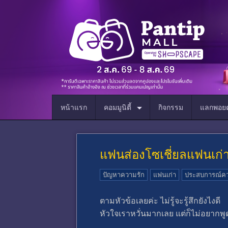
หน้าแรก
คอมมูนิตี้
กิจกรรม
แลกพอยต
แฟนส่องโซเชี่ยลแฟนเก่
ปัญหาความรัก
แฟนเก่า
ประสบการณ์คว
ตามหัวข้อเลยค่ะ ไม่รู้จะรู้สึกยังไงดี
หัวใจเราหวั่นมากเลย แต่ก็ไม่อยากพูด