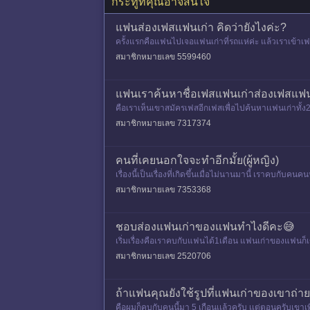
กระทู้ที่คุณอาจสนใจ
แฟนส่องเฟสเเฟนเก่า คิดว่ายังไงค่ะ?
ครั้งแรกคือแฟนไปเจอแฟนเก่าที่รถแห่ค่ะ แล้วเราเข้า
ค่ะเราก็เห็นพอแฟนเราก
สมาชิกหมายเลข 5599460
แฟนเราค้นหาชื่อเฟสแฟนเก่าส่องเฟสแฟน
คือเราเห็นเขาสมัครเฟสอีกเฟสเพื่อไปค้นหาเเฟนเก่าทั้ง
มันแล้ว เรา
สมาชิกหมายเลข 7317374
คนที่เคยนอกใจจะทำอีกมั้ย(ผู้หญิง)
เรื่องนี้เป็นเรื่องที่เกิดขึ้นเมื่อไม่นานมานี้ เราคบกับคน
สมาชิกหมายเลข 7353368
ชอบส่องแฟนเก่าของแฟนทำไงดีคะ😅
เริ่มเรื่องคือเราคบกับแฟนได้1เดือน แฟนเก่าของแฟนก็
าเรื่อยๆแต่ตอน
สมาชิกหมายเลข 2520706
ถ้าแฟนคุณยังใช้รูปที่แฟนเก่าของเขาถ่ายใ
คือผมก็คบกับคนนี้มา 5 เกือนเเล้วครับ เเต่ตอนครับเขาเพ