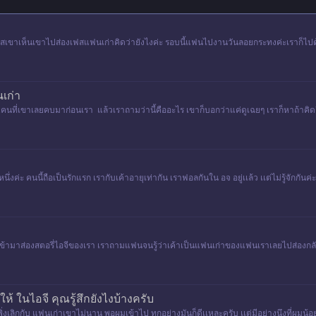
เฟสเขาเห็นเขาไปส่องเฟสแฟนเก่าคิดว่ายังไงค่ะ รอบนี้แฟนไปงานวันลอยกระทงค่ะเราก็ไป
เก่า
2คนที่เขาเลยคบมาก่อนเรา แล้วเราถามว่านี้คืออะไร เขาก็บอกว่าแค่ดูเฉยๆ เราก็หาถ้าคิ
คนหนึ่งค่ะ คนนี้ถือเป็นรักแรก เรากับเค้าอายุเท่ากัน เราฟอลกันใน อจ อยู่เเล้ว เเต่ไม่รู้จักก
เข้ามาส่องสตอรี่ไอจีของเรา เราถามแฟนจนรู้ว่าเค้าเป็นแฟนเก่าของแฟนเราเลยไปส่องกลั
ห้ ในไอจี คุณรู้สึกยังไงบ้างครับ
ิ่งเลิกกับ แฟนเก่าเขาไม่นาน พอผมเข้าไป ทุกอย่างมันก็ดีเเหละครับ เเต่มีอย่างนึงที่ผมน้อ