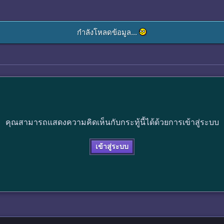
กำลังโหลดข้อมูล...
คุณสามารถแสดงความคิดเห็นกับกระทู้นี้ได้ด้วยการเข้าสู่ระบบ
เข้าสู่ระบบ