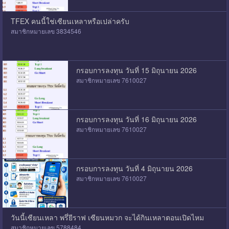
TFEX คนนี้ใช่เซียนเหลาหรือเปล่าครับ
สมาชิกหมายเลข 3834546
กรอบการลงทุน วันที่ 15 มิถุนายน 2026
สมาชิกหมายเลข 7610027
กรอบการลงทุน วันที่ 16 มิถุนายน 2026
สมาชิกหมายเลข 7610027
กรอบการลงทุน วันที่ 4 มิถุนายน 2026
สมาชิกหมายเลข 7610027
วันนี้เซียนเหลา พรึ่ยีราฟ เซียนหมวก จะได้กินเหลาตอนเปิดไหม
สมาชิกหมายเลข 5788484