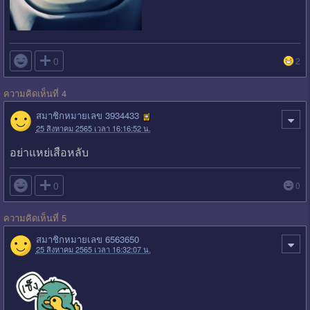

0
2
ความคิดเห็นที่ 4
สมาชิกหมายเลข 3934433
25 สิงหาคม 2565 เวลา 16:16:52 น.
อย่าแหย่เสือหลับ

0
0
ความคิดเห็นที่ 5
สมาชิกหมายเลข 6563650
25 สิงหาคม 2565 เวลา 16:32:07 น.