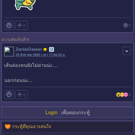

0
0
ความคิดเห็นที่ 6
ZianlaoDaosen
25 สิงหาคม 2565 เวลา 17:54:23 น.
เส้นล่องหนยังไม่ผ่านน่ะ....
บอกก่อนน่ะ...

0
8
Login
เพื่อตอบกระทู้
กระทู้ที่คุณอาจสนใจ