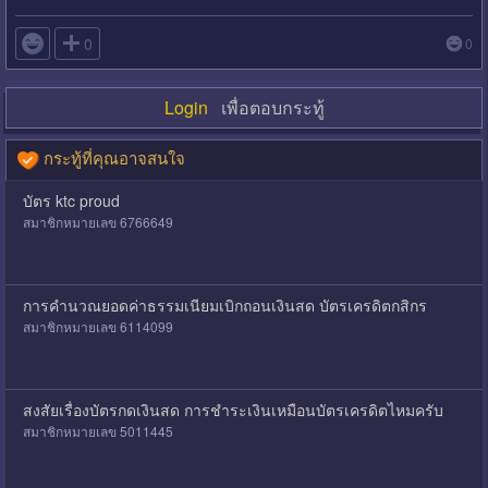

0
0
Login
เพื่อตอบกระทู้
กระทู้ที่คุณอาจสนใจ
บัตร ktc proud
สมาชิกหมายเลข 6766649
การคำนวณยอดค่าธรรมเนียมเบิกถอนเงินสด บัตรเครดิตกสิกร
สมาชิกหมายเลข 6114099
สงสัยเรื่องบัตรกดเงินสด การชำระเงินเหมือนบัตรเครดิตไหมครับ
สมาชิกหมายเลข 5011445