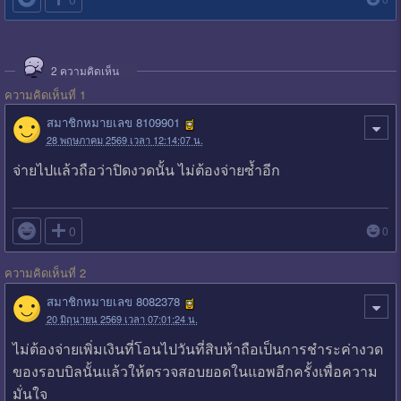
2
ความคิดเห็น
ความคิดเห็นที่ 1
สมาชิกหมายเลข 8109901
28 พฤษภาคม 2569 เวลา 12:14:07 น.
จ่ายไปแล้วถือว่าปิดงวดนั้น ไม่ต้องจ่ายซ้ำอีก

0
0
ความคิดเห็นที่ 2
สมาชิกหมายเลข 8082378
20 มิถุนายน 2569 เวลา 07:01:24 น.
ไม่ต้องจ่ายเพิ่มเงินที่โอนไปวันที่สิบห้าถือเป็นการชำระค่างวด
ของรอบบิลนั้นแล้วให้ตรวจสอบยอดในแอพอีกครั้งเพื่อความ
มั่นใจ