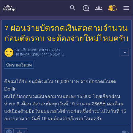
close
ผ่อนจ่ายบัตรกดเงินสดตามจำนวน
ก่อนตัดรอบ จะต้องจ่ายใหม่ไหมครับ
สมาชิกหมายเลข 5037323
18 สิงหาคม 2565 เวลา 10:50:41 น.
บัตรกดเงินสด
คือผมได้รับ อนุมัติวงเงิน 15,000 บาท จากบัตรกดเงินสด
Dolfin
ผมได้เบิกถอนวงเงินออกมาหมดเลย 15,000 โดยเลือกผ่อน
ชำระ 6 เดือน ตัดรอบบิลทุกวันที่ 19 จำนวน 2668฿ ต่อเดือน
แต่เนืองด้วยมือใหม่ผมเลยได้ชำระก่อนซึ่งชำระไปในวันที่ 15
อยากถามว่า วันที่ 19 ผมต้องจ่ายอีกรอบไหมครับ

0
0