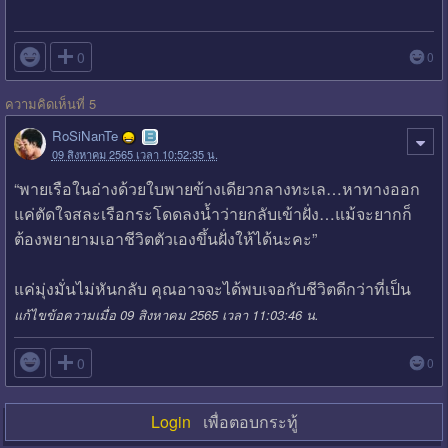

0
0
ความคิดเห็นที่ 5
RoSiNanTe
09 สิงหาคม 2565 เวลา 10:52:35 น.
“พายเรือในอ่างด้วยใบพายข้างเดียวกลางทะเล…หาทางออก
แค่ตัดใจสละเรือกระโดดลงน้ำว่ายกลับเข้าฝั่ง…แม้จะยากก็
ต้องพยายามเอาชีวิตตัวเองขึ้นฝั่งให้ได้นะคะ”
แค่มุ่งมั่นไม่หันกลับ คุณอาจจะได้พบเจอกับชีวิตดีกว่าที่เป็น
แก้ไขข้อความเมื่อ 09 สิงหาคม 2565 เวลา 11:03:46 น.

0
0
Login
เพื่อตอบกระทู้