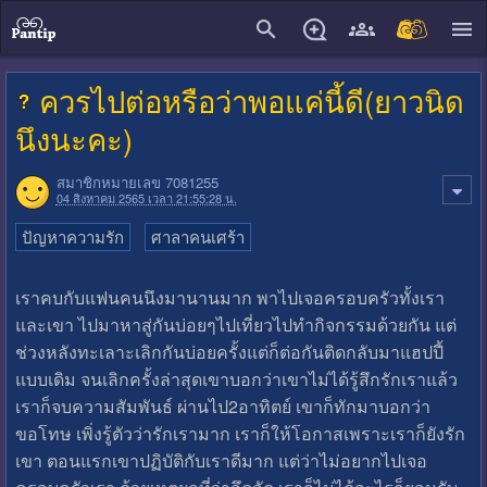
close
ควรไปต่อหรือว่าพอแค่นี้ดี(ยาวนิด
นึงนะคะ)
สมาชิกหมายเลข 7081255
04 สิงหาคม 2565 เวลา 21:55:28 น.
ปัญหาความรัก
ศาลาคนเศร้า
เราคบกับแฟนคนนึงมานานมาก พาไปเจอครอบครัวทั้งเรา
และเขา ไปมาหาสู่กันบ่อยๆไปเที่ยวไปทำกิจกรรมด้วยกัน แต่
ช่วงหลังทะเลาะเลิกกันบ่อยครั้งแต่ก็ต่อกันติดกลับมาแฮปปี้
แบบเดิม จนเลิกครั้งล่าสุดเขาบอกว่าเขาไม่ได้รู้สึกรักเราแล้ว
เราก็จบความสัมพันธ์ ผ่านไป2อาทิตย์ เขาก็ทักมาบอกว่า
ขอโทษ เพิ่งรู้ตัวว่ารักเรามาก เราก็ให้โอกาสเพราะเราก็ยังรัก
เขา ตอนแรกเขาปฏิบัติกับเราดีมาก แต่ว่าไม่อยากไปเจอ