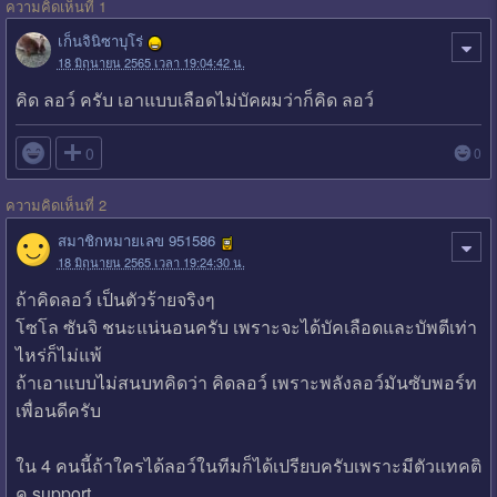
ความคิดเห็นที่ 1
เก็นจินิซาบุโร่
18 มิถุนายน 2565 เวลา 19:04:42 น.
คิด ลอว์ ครับ เอาแบบเลือดไม่บัคผมว่าก็คิด ลอว์

0
0
ความคิดเห็นที่ 2
สมาชิกหมายเลข 951586
18 มิถุนายน 2565 เวลา 19:24:30 น.
ถ้าคิดลอว์ เป็นตัวร้ายจริงๆ
โซโล ซันจิ ชนะแน่นอนครับ เพราะจะได้บัคเลือดและบัพตีเท่า
ไหร่ก็ไม่แพ้
ถ้าเอาแบบไม่สนบทคิดว่า คิดลอว์ เพราะพลังลอว์มันซับพอร์ท
เพื่อนดีครับ
ใน 4 คนนี้ถ้าใครได้ลอว์ในทีมก็ได้เปรียบครับเพราะมีตัวแทคติ
ค support