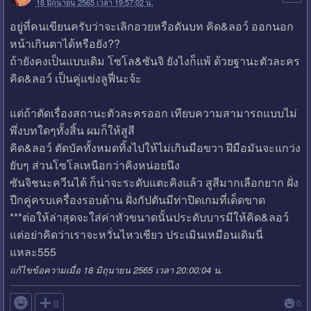
18 มิถุนายน 2565 เวลา 19:57:02 น.
อยู่ที่คนเขียนครับว่าจะเลิกอวยหรือดันบท คิด&ลอว์ ออกนอก
หน้าเกินตาได้หรือยัง??
ถ้ายังคงเป็นแบบเดิม โซโล&ซันจิ ยังไงก็แพ้ ด้วยฐานะตัวละคร
คิด&ลอว์ เป็นคู่แข่งลูฟี่นะจ้ะ
แต่ถ้าตัดเรื่องสถานะตัวละครออก เทียบความสามารถแบบไม่
พึ่งบทใดๆทั้งสิ้น ผมก็ให้สูสี
คิด&ลอว์ ตัดบัคทั้งหมดทิ้งไปให้ไม่เกินมือขวา ฝีมือมันจะแกว่ง
ยับๆ ส่วนโซโลเหนือกว่าคิงหน่อยนึง
ซันจิชนะควีนได้ ก็น่าจะระดับแตะคิงแล้ว สูสีมากเลือกยาก ฝั่ง
ปีกคู่ครบเครื่องรอบด้าน ฝั่งกัปตันมีท่าปิดเกมที่เด็ดขาด
***ต่อให้ล่าสุดจะใส่ค่าหัวขนาดนั้นประดับบารมีให้คิด&ลอว์
แต่อย่าคิดว่าเราจะหวั่นไหวเชียว ประเมินเหมือนเดิมนี่
แหละ555
แก้ไขข้อความเมื่อ 18 มิถุนายน 2565 เวลา 20:00:04 น.

0
0