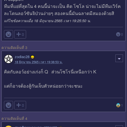
ทีมที่แย่ที่สุดใน 4 คนนี้น่าจะเป็น คิด โซโล น่าจะไม่มีทีมเวิร์ค
ละโดนลอว์ซันจิป่วนง่ายๆ สองคนนี้มันฉลาดมีสมองด้วยสิ
แก้ไขข้อความเมื่อ 18 มิถุนายน 2565 เวลา 19:25:50 น.

0
0
ความคิดเห็นที่ 3
zodiac28
18 มิถุนายน 2565 เวลา 19:38:53 น.
คิดกับลอว์อย่างเก่งก็ Q ส่วนโซโรนี่เหนือกว่า K
แต่ก็อาจต้องสู้กันเจ็บตัวหน่อยกว่าจะชนะ

0
1
ความคิดเห็นที่ 4