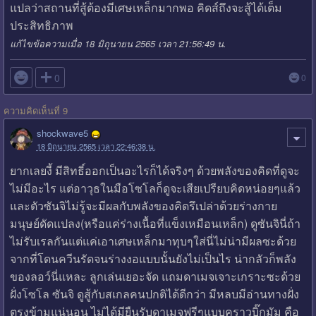
แปลว่าสถานที่สู้ต้องมีเศษเหล็กมากพอ คิดส์ถึงจะสู้ได้เต็ม
ประสิทธิภาพ
แก้ไขข้อความเมื่อ 18 มิถุนายน 2565 เวลา 21:56:49 น.

0
0
ความคิดเห็นที่ 9
shockwave5
18 มิถุนายน 2565 เวลา 22:46:38 น.
ยากเลยงี้ มีสิทธิ์ออกเป็นอะไรก็ได้จริงๆ ด้วยพลังของคิดที่ดูจะ
ไม่มีอะไร แต่อาวุธในมือโซโลก็ดูจะเสียเปรียบคิดหน่อยๆแล้ว
และตัวซันจิไม่รู้จะมีผลกับพลังของคิดรึเปล่าด้วยร่างกาย
มนุษย์ดัดแปลง(หรือแค่ร่างเนื้อที่แข็งเหมือนเหล็ก)​ ดูซันจินี่ถ้า
ไม่รับเรลกันแต่แค่เอาเศษเหล็กมาทุบๆใส่นี่ไม่น่ามีผลซะด้วย
จากที่โดนควีนรัดจนร่างงอแบบนั้นยังไม่เป็นไร น่ากลัวก็พลัง
ของลอว์นี่แหละ ลูกเล่นเยอะจัด แถมดาเมจเจาะเกราะซะด้วย
ฝั่งโซโล ซันจิ ดูสู้กับสเกลคนปกติได้ดีกว่า มีหลบมีอ่านทางฝั่ง
ตรงข้ามแน่นอน ไม่ได้มียืนรับดาเมจฟรีๆแบบคราวบิ๊กมัม คือ