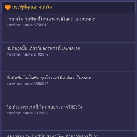
กระทู้ที่คุณอาจสนใจ
รวม มโน วันพีช ที่โดนอาจารย์โอดะ แกงจนหมด
สมาชิกหมายเลข 6750518
ผมคิดถูกมั้ย เกี่ยวกับจักรพรรดิ์และพลเอก
สมาชิกหมายเลข 2482679
บิ๊กมัมพีค ไคโดพีค รุมโรเจอร์​พีค​ คิดว่าใครชนะ
สมาชิกหมายเลข 6050945
โอเด้งเก่งขนาดนี้ โดนจับประหารได้ยังใง
สมาชิกหมายเลข 5379667
หลายคนประเมินฝีมือ ยามาโตะ ต่ำกว่าที่ควรรึป่าว