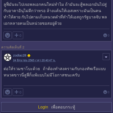
ลูฟี่มันจะไปเจอพลเอกคนใหม่ทำไม ถ้ามันจะสู้พลเอกมันไปสู่
กับอาคาอินุไม่ดีกว่าหรอ ล้างแค้นให้เอสเพราะมันเป็นคน
ทำให้ตาย กับไปตามเก็บหนวดดำที่ทำให้เอสถูกรัฐบาลจับ พล
เอกหลายคนเป็นหน่วยซอสอยู่ด้วย

0
0
ความคิดเห็นที่ 2
zodiac28
04 มิถุนายน 2565 เวลา 20:40:47 น.
ต่อให้รวมซาโบะด้วย ถ้าต้องทำสงครามกับกองทัพเรือแบบ
หนวดขาวนี่ลูฟี่ก็แพ้แบบไม่มีโอกาสชนะครับ

0
0
Login
เพื่อตอบกระทู้