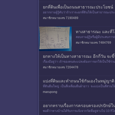
ยกที่ดินเพื่อเป็นถนนสาธารณะประโยชน์
อยากถามผู้รู้คับว่าถ้าเราจะยกที่ดินให้เป็นสาธารณะป
ม่ยอมเซ็นยกที่ให้หลวง
สมาชิกหมายเลข 7190489
ทางสาธารณะ และที่
สอบถามผู้รู้หรือผู้มีประสบก
ทางตันสุดถนนติดกับแนวเขต
สมาชิกหมายเลข 7484769
ยกทางให้เป็นทางสาธารณะ อีกกี่วัน จะข
เรื่องมีอยู่ว่า เจ้าของคนล่ะแปลงต้องการยกให้เป็นใช้
สมาชิกหมายเลข 7204478
แบ่งที่ดินและทำถนนใช้กันเองในหมู่ญ
ที่ดินผืนใหญ่ เป็นสี่เหลี่ยมผืนผ้ายาว จะแบ่งเป็นสี่
marupong
อยากทราบเรื่องการครอบครองปรปักษ์ในท
พอดีว่าทางบ้านได้รับการแจ้งจากวัดที่อยู่ห่างไป 10 กิโลเ