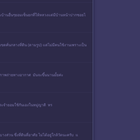
ะบ้านอื่นๆยอมเซ็นยกที่ให้หลวงแต่มีบ้านหน้าปากซอยไ
ขตคั่นกลางที่ดิน (ตามรูป) แต่ไม่มีคนใช้งานเพราะเป็น
กับภาพถ่ายทางอากาศ มันจะขึ้นนานมั้ยค่ะ
ภาระจำยอมใช้กันเองในหมู่ญาติ หร
งส่วน ซึ่งที่ดินที่อาศัย ไม่ได้อยู่ใกล้วัดนะครับ แ