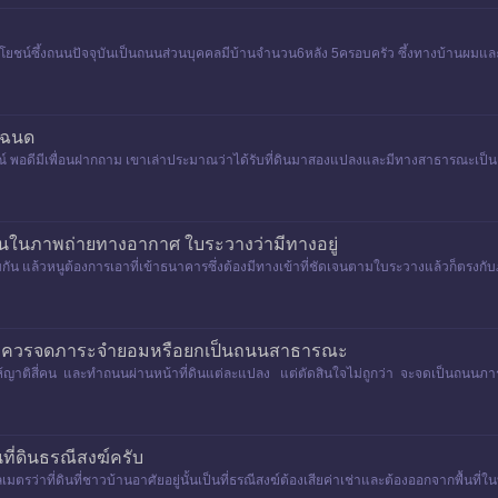
ระโยชน์ซึ้งถนนปัจจุบันเป็นถนนส่วนบุคคลมีบ้านจำนวน6หลัง 5ครอบครัว ซึ้งทางบ้านผมแล
โฉนด
ารณ์ พอดีมีเพื่อนฝากถาม เขาเล่าประมาณว่าได้รับที่ดินมาสองแปลงและมีทางสาธารณะเป็นเ
ป่าและมีทางอ
ึ้นในภาพถ่ายทางอากาศ ใบระวางว่ามีทางอยู่
ร่วมกัน แล้วหนูต้องการเอาที่เข้าธนาคารซึ่งต้องมีทางเข้าที่ชัดเจนตามใบระวางแล้วก็ตรง
าติ ควรจดภาระจำยอมหรือยกเป็นถนนสาธารณะ
ส่วนให้ญาติสี่คน และทำถนนผ่านหน้าที่ดินแต่ละแปลง แต่ตัดสินใจไม่ถูกว่า จะจดเป็นถนน
ี่ดินธรณีสงฆ์ครับ
มตรว่าที่ดินที่ชาวบ้านอาศัยอยู่นั้นเป็นที่ธรณีสงฆ์ต้องเสียค่าเช่าและต้องออกจากพื้นที่ในบา