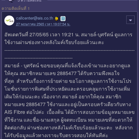
ความคิดเห็นที่ 1
callcenter@ais.co.th
27 พฤษภาคม 2565 เวลา 19:07:54 น.
อัพเดตวันที่ 27/05/65 เวลา 19:21 น. สมายล์-บุศรัตน์ ดูแลการ
ใช้งานผ่านช่องทางหลังไมค์เรียบร้อยแล้วนะคะ
------------------------------------------------------------------------------------
--------------------------------------------
สมายล์ - บุศรัตน์ ขอขอบคุณที่แจ้งเรื่องเข้ามาและอยากดูแล
ให้คุณ สมาชิกหมายเลข 2885477 ได้รับความพึงพอใจ
ที่สุด สำหรับเรื่องการย้ายค่าย ขอโอกาสดูแลการใช้งานโปร
โมชั่นรายการพิเศษที่ประหยัดและครอบคลุมการใช้งานเพิ่ม
เติมให้ก่อนนะคะ เนื่องจาก สมายล์ อยากให้คุณ สมาชิก
หมายเลข 2885477 ใช้งานและอยู่เป็นครอบครัวเดียวกับทาง
AIS Fibre ต่อไปค่ะ เบื้องต้น ได้มีการสอบถามข้อมูลหมายเลข
ที่ใช้งาน และชื่อ-นามสกุล ผู้จดทะเบียน หมายเลขที่สะดวกให้
ติดต่อกลับ ผ่านช่องทางหลังไมค์เรียบร้อยแล้วนะคะ หลังจาก
ได้รับข้อมูลแล้วทางเราจะรีบตรวจสอบให้ทันทีค่ะ