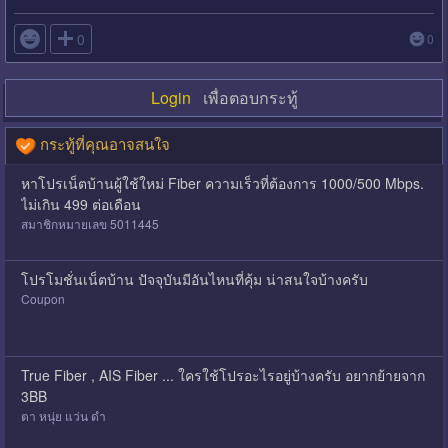

0
0
Login
เพื่อตอบกระทู้
กระทู้ที่คุณอาจสนใจ
หาโปรเน็ตบ้านผู้ใช้ใหม่ Fiber ความเร็วที่ต้องการ 1000/500 Mbps.
ไม่เกิน 499 ต่อเดือน
สมาชิกหมายเลข 5011445
โปรโมชั่นเน็ตบ้าน ปัจจุบันมีอันไหนที่คุ้ม น่าสนใจบ้างครับ
Coupon
True Fiber , AIS Fiber ... ใครใช้โปรอะไรอยู่บ้างครับ อยากย้ายจาก
3BB
ตา หนุ่ย แว่น ดำ