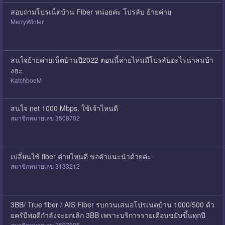
สอบถามโปรเน็ตบ้าน Fiber หน่อยค่ะ โปรลับ ย้ายค่าย
MerryWinter
สนใจย้ายค่ายเน็ตบ้านปี2022 ตอนนี้ค่ายไหนมีโปรลับอะไรน่าสนบ้า
งฮะ
KatchbooM
สนใจ net 1000 Mbps. ใช้เจ้าไหนดี
สมาชิกหมายเลข 3508702
เปลี่ยนใช้ fiber ค่ายไหนดี ขอคำแนะนำด้วยค่ะ
สมาชิกหมายเลข 3133212
3BB/ True fiber / AIS Fiber รบกวนเสนอโปรเนตบ้าน 1000/500 ด้ว
ยครับืพอดีกำลังจะยกเลิก 3BB เพราะบริการรายเดือนขยับขึ้นทุกปี
สมาชิกหมายเลข 3697995