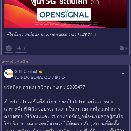
แก้ไขข้อความเมื่อ 27 พฤษภาคม 2565 เวลา 19:28:31 น.

0
0
ความคิดเห็นที่ 3
3BB Contact
27 พฤษภาคม 2565 เวลา 19:10:12 น.
สวัสดีค่ะ ท่านสมาชิกหมายเลข 2885477
สำหรับโปรโมชั่นที่สนใจอาจจะเป็นโปรส่งเสริมการขาย
เฉพาะพื้นที่ ดิฉันขอประสานงานให้หน่วยงานที่ดูแลทำการ
ตรวจสอบให้ก่อนนะคะ รบกวนขอข้อมูลชื่อ-นามสกุลผู้สนใจ
ใช้บริการ , หมายเลขที่สะดวกให้ติดต่อกลับ , สถานที่ติดตั้ง
อย่างละเอียด (บ้านเลขที่) , จุดสังเกตและชื่อผู้ติดต่อ ส่งให้ดิฉัน