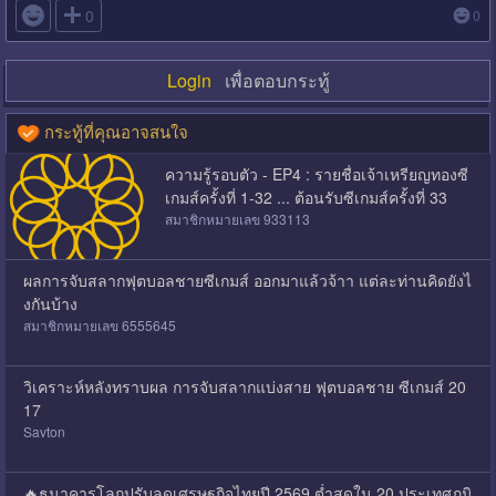

0
0
Login
เพื่อตอบกระทู้
กระทู้ที่คุณอาจสนใจ
ความรู้รอบตัว - EP4 : รายชื่อเจ้าเหรียญทองซี
เกมส์ครั้งที่ 1-32 ... ต้อนรับซีเกมส์ครั้งที่ 33
สมาชิกหมายเลข 933113
ผลการจับสลากฟุตบอลชายซีเกมส์ ออกมาแล้วจ้าา แต่ละท่านคิดยังไ
งกันบ้าง
สมาชิกหมายเลข 6555645
วิเคราะห์หลังทราบผล การจับสลากแบ่งสาย ฟุตบอลชาย ซีเกมส์ 20
17
Savton
🔥ธนาคารโลกปรับลดเศรษฐกิจไทยปี 2569 ต่ำสุดใน 20 ประเทศภูมิ