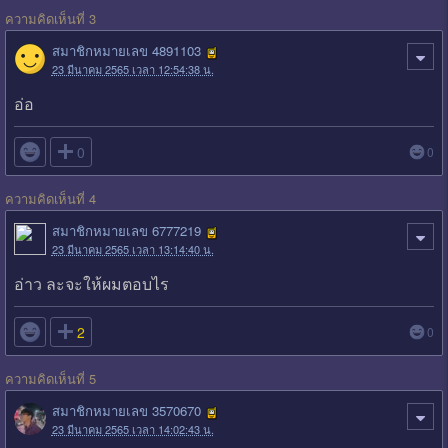
ความคิดเห็นที่ 3
สมาชิกหมายเลข 4891103
23 มีนาคม 2565 เวลา 12:54:38 น.
อ่อ

0
0
ความคิดเห็นที่ 4
สมาชิกหมายเลข 6777219
23 มีนาคม 2565 เวลา 13:14:40 น.
อ่าว ละจะให้ผมตอบไร

2
0
ความคิดเห็นที่ 5
สมาชิกหมายเลข 3570670
23 มีนาคม 2565 เวลา 14:02:43 น.