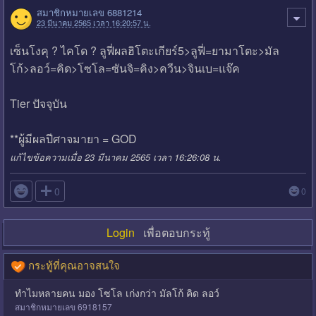
สมาชิกหมายเลข 6881214
23 มีนาคม 2565 เวลา 16:20:57 น.
เซ็นโงคุ ? ไคโด ? ลูฟี่ผลฮิโตะเกียร์5>ลูฟี่=ยามาโตะ>มัล
โก้>ลอว์=คิด>โซโล=ซันจิ=คิง>ควีน>จินเบ=แจ๊ค
Tier ปัจจุบัน
**ผู้มีผลปีศาจมายา = GOD
แก้ไขข้อความเมื่อ 23 มีนาคม 2565 เวลา 16:26:08 น.

0
0
Login
เพื่อตอบกระทู้
กระทู้ที่คุณอาจสนใจ
ทำไมหลายคน มอง โซโล เก่งกว่า มัลโก้ คิด ลอว์
สมาชิกหมายเลข 6918157