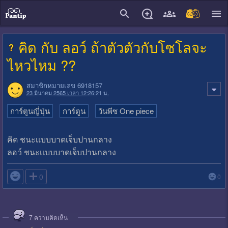
close
คิด กับ ลอว์ ถ้าตัวตัวกับโซโลจะ
ไหวไหม ??
สมาชิกหมายเลข 6918157
23 มีนาคม 2565 เวลา 12:26:21 น.
การ์ตูนญี่ปุ่น
การ์ตูน
วันพีซ One piece
คิด ชนะเเบบบาดเจ็บปานกลาง
ลอว์ ชนะเเบบบาดเจ็บปานกลาง

0
0
7
ความคิดเห็น