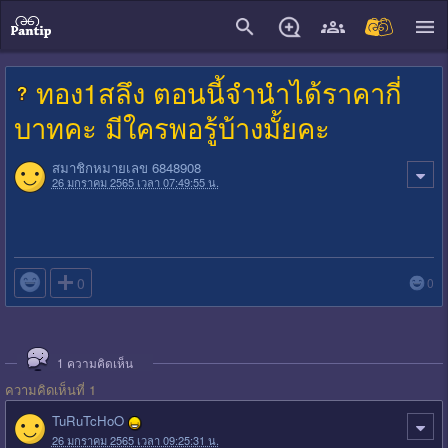
close
ทอง1สลึง ตอนนี้จำนำได้ราคากี่
บาทคะ มีใครพอรู้บ้างมั้ยคะ
สมาชิกหมายเลข 6848908
26 มกราคม 2565 เวลา 07:49:55 น.

0
0
1
ความคิดเห็น
ความคิดเห็นที่ 1
TuRuTcHoO
26 มกราคม 2565 เวลา 09:25:31 น.