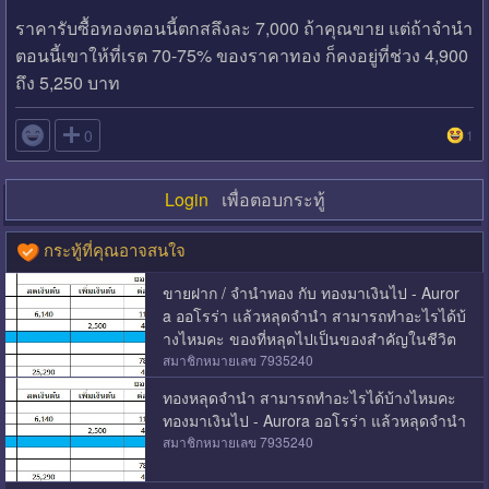
ราคารับซื้อทองตอนนี้ตกสลึงละ 7,000 ถ้าคุณขาย แต่ถ้าจำนำ
ตอนนี้เขาให้ที่เรต 70-75% ของราคาทอง ก็คงอยู่ที่ช่วง 4,900
ถึง 5,250 บาท

0
1
Login
เพื่อตอบกระทู้
กระทู้ที่คุณอาจสนใจ
ขายฝาก / จำนำทอง กับ ทองมาเงินไป - Auror
a ออโรร่า แล้วหลุดจำนำ สามารถทำอะไรได้บ้
างไหมคะ ของที่หลุดไปเป็นของสำคัญในชีวิต
สมาชิกหมายเลข 7935240
ทองหลุดจำนำ สามารถทำอะไรได้บ้างไหมคะ
ทองมาเงินไป - Aurora ออโรร่า แล้วหลุดจำนำ
สมาชิกหมายเลข 7935240