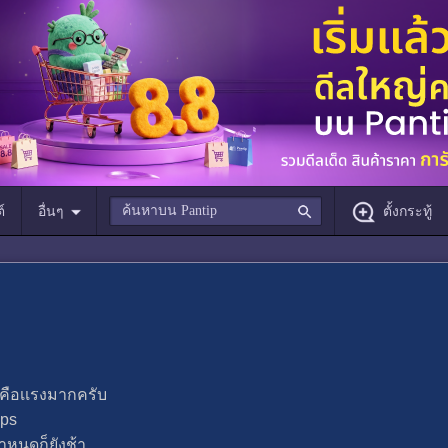
์
อื่นๆ
ตั้งกระทู้
่คือเเรงมากครับ
bps
ำหนดก็ยังช้า