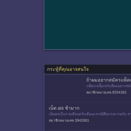
กระทู้ที่คุณอาจสนใจ
ถ้าผมอยากสมัครแพ็คเ
แพ็คเกจนี้อะครับที่ผมอยากสมัคร
บกับเงินที่เสียไปในการสมัคร
สมาชิกหมายเลข 6554382
เน็ต ais ช้ามาก
เน็ตaisเป็นรายเดือนครับเดือนเเรกๆนี่คือเเรงมากครับ ล่
สมาชิกหมายเลข 3942681