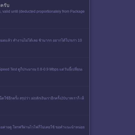
อครับ
ps, valid until (deducted proportionately from Package
หมดแล้ว ทำงานไม่ได้เลย ช้ามากก อยากได้โปรเก่า 10
peed Test ดูก็ประมาณ 0.8-0.9 Mbps แต่วันนี้เปลี่ยนเ
ช้อีกครั้ง สรุปว่า aisหักเงินเราอีกครั้ง20บาทเราก็ เห็
ย้ายค่ายดู โทรฟรีผ่านไวไฟก็ไม่เคยใช้ ขอคำแนะนำหน่อย