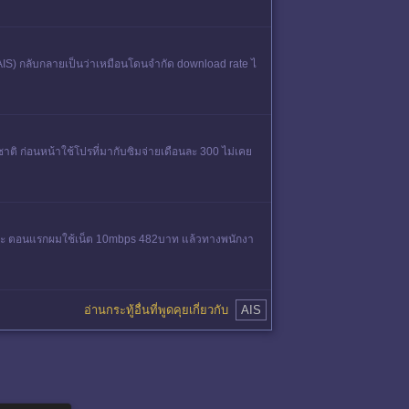
น (AIS) กลับกลายเป็นว่าเหมือนโดนจำกัด download rate ไ
าติ ก่อนหน้าใช้โปรที่มากับซิมจ่ายเดือนละ 300 ไม่เคย
้ยนเพราะ ตอนแรกผมใช้เน็ต 10mbps 482บาท แล้วทางพนักงา
อ่านกระทู้อื่นที่พูดคุยเกี่ยวกับ
AIS