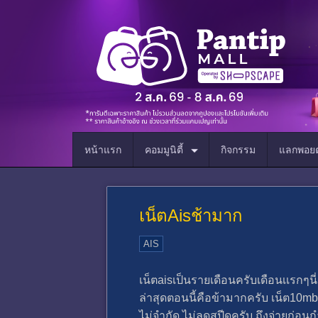
หน้าแรก
คอมมูนิตี้
กิจกรรม
แลกพอยต
เน็ตAisช้ามาก
AIS
เน็ตaisเป็นรายเดือนครับเดือนเเรกๆนี
ล่าสุดตอนนี้คือข้ามากครับ เน็ต10m
ไม่จำกัด ไม่ลดสปีดครับ ถึงจ่ายก่อนก