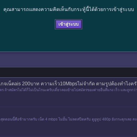
คุณสามารถแสดงความคิดเห็นกับกระทู้นี้ได้ด้วยการเข้าสู่ระบบ
เข้าสู่ระบบ
กจเน็ตais 200บาท ความเร็ว10Mbpsไม่จำกัด ตามรูปต้องทำไงครับเ
 ถ้าสมัครไม่ได้ก็ไม่เป็นไรนะครับเดี๋ยวลองย้ายไปสมัครของค่ายอื่นที่​แรง เร็ว และถูกกว่านี
าสุดตอนนี้คือช้ามากครับ เน็ต 4 mbps ไม่อั้น ไม่ลดสปีดครับ ดูยูทูป 480p ยังกระตุกเลย สง