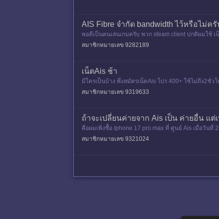
AIS Fibre จำกัด bandwidth ไว้หรือไม่ครั
พอดีเป็นคนเล่นเกมครับ พวก steam client ปกติผมใช้ เน็
ว้ ให้โหลดด้
สมาชิกหมายเลข 9282189
เน็ตAis ช้า
มีใครเป็นบ้าง พึ่งสมัครเน็ตAis โปร 400+ ใช้ไม่ถึง2ช
มีปัญหาเน็ตช้า
สมาชิกหมายเลข 9319633
ถ้าจะเปลี่ยนค่ายจาก Ais เป็น ค่ายอื่น แต
คือผมเพิ่งซื้อ Iphone 17 pro max ที่ ศูนย์ Ais เมื่
นเลยแนะนำเน็
สมาชิกหมายเลข 9321024