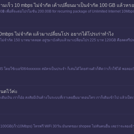
ความเร็ว 10 mbps ไม่จำกัด เค้าเปลี่ยนมาเป็นจำกัด 100 GB แล้วหร
200฿ เพื่อที่จะต่อโปรโมชั่น 200.00B for recurring package of Unlimited Internet 10Mb
 10mbps ไม่จำกัด แล้วมาเปลี่ยนโปร อยากได้โปรเก่าทำไง
s ไม่จำกัด 150 บาทมาตลอด อยู่ๆมาบังคับแล้วมาเปลี่ยนโปร 225 บาท 120GB คือลดสรีป
ไง
 โดยใช้เบอร์064xxxxxxx สมัครเป็นประจำ ก็เล่นได้โดยส่วนตัวก็คิดว่าเร็วใช้ได้ พอลองS
หนดไว้ค่ะ
ิมเงิน เราก็อ๋อ สงสัยมีเงินค้างในระบบที่เราเคยยืมมาตอนโทร เราก็เติมเข้าไป แล้วเป็ดเน็ตใ
เน็ต100GB(เร็ว10Mbps) โทรฟรี WiFi 30วัน มันกดของ shopee ไม่ทันคนอื่น เลยว่าจะลอง