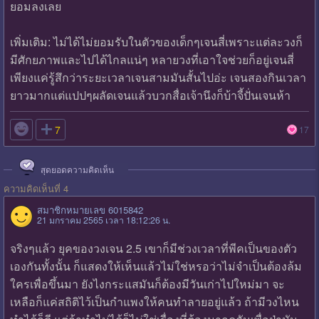
ยอมลงเลย
เพิ่มเติม: ไม่ได้ไม่ยอมรับในตัวของเด็กๆเจนสี่เพราะแต่ละวงก็
มีศักยภาพและไปได้ไกลแน่ๆ หลายวงที่เอาใจช่วยก็อยู่เจนสี่
เพียงแค่รู้สึกว่าระยะเวลาเจนสามมันสั้นไปอ่ะ เจนสองกินเวลา
ยาวมากแต่แปปๆผลัดเจนแล้วบวกสื่อเจ้านึงก็บ้าจี้ปั่นเจนห้า

7
17
สุดยอดความคิดเห็น
ความคิดเห็นที่ 4
สมาชิกหมายเลข 6015842
21 มกราคม 2565 เวลา 18:12:26 น.
จริงๆแล้ว ยุคของวงเจน 2.5 เขาก็มีช่วงเวลาที่พีคเป็นของตัว
เองกันทั้งนั้น ก็แสดงให้เห็นแล้วไม่ใช่หรอว่าไม่จำเป็นต้องล้ม
ใครเพื่อขึ้นมา ยังไงกระแสมันก็ต้องมีวันเก่าไปใหม่มา จะ
เหลือก็แค่สถิติไว้เป็นกำแพงให้คนทำลายอยู่แล้ว ถ้ามีวงไหน