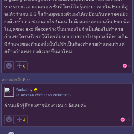
ช่วงระยะเวลาเจนเนอเรชั่นที่ใครก็ไม่รู้แบ่งมาเท่านั้น Exo พิสู
จแล้วว่าเจน 2.5 ก็สร้างยุคของตัวเองได้เหมือนกันหลายคนยัง
งงด้วยซ้ำว่าอซ.เจนอะไรกันแน่ ไม่ต้องแบ่งค่ะตอนน้น Exo พีค
ในยุคของ exo ที่exoสร้างขึ้นมาเองไม่จำเป็นต้องไปทำลาย
กำแพงใครหรือรอให้ใครล้มหายตายจากไป ทุกวงก็มีทางเดิน
มีกำแพงของตัวเองทั้งนั้นไม่จำเป็นต้องทำลายกำแพงเก่าแค่
สร้างกำแพงของตัวเองขึ้นมาใหม่

6
8
ความคิดเห็นที่ 11
Yookariny
21 มกราคม 2565 เวลา 20:00:18 น.
อ่านแล้วรู้สึกสงสารน้องๆเจน 4 จังเลยค่ะ

4
13