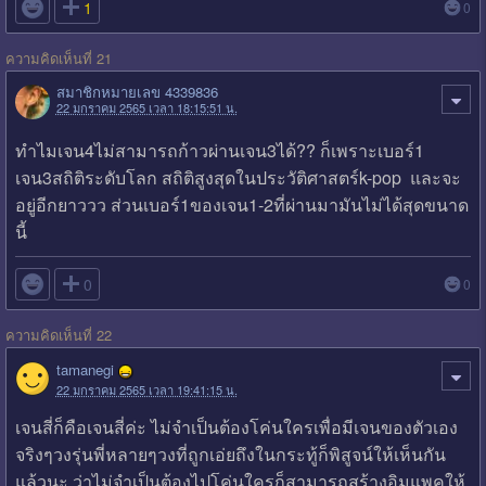

1
0
ความคิดเห็นที่ 21
สมาชิกหมายเลข 4339836
22 มกราคม 2565 เวลา 18:15:51 น.
ทำไมเจน4ไม่สามารถก้าวผ่านเจน3ได้?? ก็เพราะเบอร์1
เจน3สถิติระดับโลก สถิติสูงสุดในประวัติศาสตร์k-pop และจะ
อยู่อีกยาววว ส่วนเบอร์1ของเจน1-2ที่ผ่านมามันไม่ได้สุดขนาด
นี้

0
0
ความคิดเห็นที่ 22
tamanegi
22 มกราคม 2565 เวลา 19:41:15 น.
เจนสี่ก็คือเจนสี่ค่ะ ไม่จำเป็นต้องโค่นใครเพื่อมีเจนของตัวเอง
จริงๆวงรุ่นพี่หลายๆวงที่ถูกเอ่ยถึงในกระทู้ก็พิสูจน์ให้เห็นกัน
แล้วนะ ว่าไม่จำเป็นต้องไปโค่นใครก็สามารถสร้างอิมแพคให้