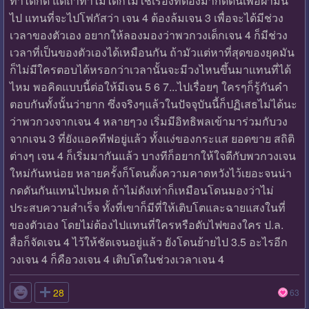
ทำได้ก็ดี แต่ถ้าทำไม่ได้ก็ไม่ใช่เรื่องที่ต้องมากดดันเพื่อฝ่ามัน
ไป แทนที่จะไปโฟกัสว่า เจน 4 ต้องล้มเจน 3 เพื่อจะได้มีช่วง
เวลาของตัวเอง อยากให้ลองมองว่าพวกวงเด็กเจน 4 ก็มีช่วง
เวลาที่เป็นของตัวเองได้เหมือนกัน ถ้ามัวแต่หาที่สุดของยุคมัน
ก็ไม่มีใครตอบได้หรอกว่าเวลานั้นจะมีวงไหนขึ้นมาแทนที่ได้
ไหม พอคิดแบบนี้ต่อให้มีเจน 5 6 7...ไปเรื่อยๆ ใครๆก็รู้กันคำ
ตอบกันทั้งนั้นว่ายาก ซึ่งจริงๆแล้วในปัจจุบันนี้ก็ปฏิเสธไม่ได้นะ
ว่าพวกวงจากเจน 4 หลายๆวง เริ่มมีอิทธิพลเข้ามาร่วมกับวง
จากเจน 3 ที่ยังแอคทีฟอยู่แล้ว ทั้งแง่ของกระแส ยอดขาย สถิติ
ต่างๆ เจน 4 ก็เริ่มมากันแล้ว บางทีก็อยากให้ใจดีกับพวกวงเจน
ใหม่กันหน่อย หลายครั้งก็โดนตั้งความคาดหวังไว้เยอะจนน่า
กดดันกันแทนไปหมด ถ้าไม่ดังเท่าก็เหมือนโดนมองว่าไม่
ประสบความสำเร็จ ทั้งที่เขาก็มีที่ให้เติบโตและฉายแสงในที่
ของตัวเอง โดยไม่ต้องไปแทนที่ใครหรือดับไฟของใคร ป.ล.
สื่อก็จัดเจน 4 ไว้ให้ชัดเจนอยู่แล้ว ยังโดนย้ายไป 3.5 อะไรอีก
วงเจน 4 ก็คือวงเจน 4 เติบโตในช่วงเวลาเจน 4

28
63