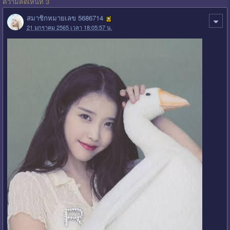
ความคิดเห็นที่ 3
สมาชิกหมายเลข 5686714
21 มกราคม 2565 เวลา 18:05:57 น.