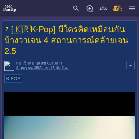
close
[🇰🇷K-Pop] มีใครคิดเหมือนกัน
บ้างว่าเจน 4 สถานการณ์คล้ายเจน
2.5
สมาชิกหมายเลข 6810971
21 มกราคม 2565 เวลา 17:16:15 น.
K-POP