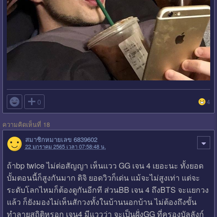

0
4
ความคิดเห็นที่ 18
สมาชิกหมายเลข 6839602
22 มกราคม 2565 เวลา 07:58:48 น.
ถ้าbp twice ไม่ต่อสัญญา เห็นแวว GG เจน 4 เยอะนะ ทั้งยอด
บั้มตอนนี้ก็สูงกันมาก ดิจิ ยอดวิวก็เด่น แม้จะไม่สูงเท่า แต่จะ
ระดับโลกไหมก็ต้องดูกันอีกที ส่วนBB เจน 4 ถึงBTS จะแยกวง
แล้ว ก็ยังมองไม่เห็นสักวงทั้งในบ้านนอกบ้าน ไม่ต้องถึงขั้น
ทำลายสถิติหรอก เจน4 มีแววว่า จะเป็นฝั่งGG ที่ครองบัลลังก์