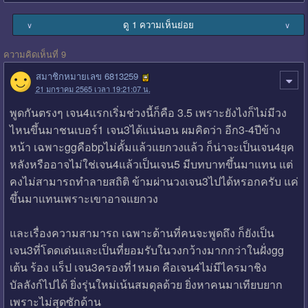
ดู 1 ความเห็นย่อย
∨
∨
ความคิดเห็นที่ 9
สมาชิกหมายเลข 6813259
21 มกราคม 2565 เวลา 19:21:07 น.
พูดกันตรงๆ เจน4แรกเริ่มช่วงนี้ก็คือ 3.5 เพราะยังไงก็ไม่มีวง
ไหนขึ้นมาชนเบอร์1 เจน3ได้แน่นอน ผมคิดว่า อีก3-4ปีข้าง
หน้า เฉพาะggคือbpไม่คั้มแล้วแยกวงแล้ว ก็น่าจะเป็นเจน4ยุค
หลังหรืออาจไม่ใช่เจน4แล้วเป็นเจน5 มีบทบาทขึ้นมาแทน แต่
คงไม่สามารถทำลายสถิติ ข้ามผ่านวงเจน3ไปได้หรอกครับ แค่
ขึ้นมาแทนเพราะเขาอาจแยกวง
และเรื่องความสามารถ เฉพาะด้านที่คนจะพูดถึง ก็ยังเป็น
เจน3ที่โดดเด่นและเป็นที่ยอมรับในวงกว้างมากกว่าในฝั่งgg
เต้น ร้อง แร็ป เจน3ครองที่1หมด คือเจน4ไม่มีไครมาชิง
บัลลังก์ไปได้ ยิ่งรุ่นใหม่เน้นสมดุลด้วย ยิ่งหาคนมาเทียบยาก
เพราะไม่สุดซักด้าน