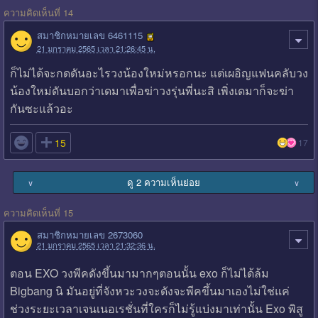
ความคิดเห็นที่ 14
สมาชิกหมายเลข 6461115
21 มกราคม 2565 เวลา 21:26:45 น.
ก็ไม่ได้จะกดดันอะไรวงน้องใหม่หรอกนะ แต่เผอิญแฟนคลับวง
น้องใหม่ดันบอกว่าเดมาเพื่อฆ่าวงรุ่นพี่นะสิ เพิ่งเดมาก็จะฆ่า
กันซะแล้วอะ

15
17
ดู 2 ความเห็นย่อย
∨
∨
ความคิดเห็นที่ 15
สมาชิกหมายเลข 2673060
21 มกราคม 2565 เวลา 21:32:36 น.
ตอน EXO วงพีคดังขึ้นมามากๆตอนนั้น exo ก็ไม่ได้ล้ม
Bigbang นิ มันอยู่ที่จังหวะวงจะดังจะพีคขึ้นมาเองไม่ใช่แค่
ช่วงระยะเวลาเจนเนอเรชั่นที่ใครก็ไม่รู้แบ่งมาเท่านั้น Exo พิสู