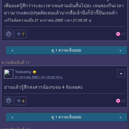
เพียงแค่รู้สึกว่าระยะเวลาเจนสามมันสั้นไปอ่ะ เจนสองกินเวลา
ยาวมากแต่แปปๆผลัดเจนแล้วบวกสื่อเจ้านึงก็บ้าจี้ปั่นเจนห้า
แก้ไขข้อความเมื่อ 21 มกราคม 2565 เวลา 21:05:35 น.

7
17
ดู 1 ความเห็นย่อย
∨
∨
ความคิดเห็นที่ 11
Yookariny
21 มกราคม 2565 เวลา 20:00:18 น.
อ่านแล้วรู้สึกสงสารน้องๆเจน 4 จังเลยค่ะ

4
13
ดู 1 ความเห็นย่อย
∨
∨