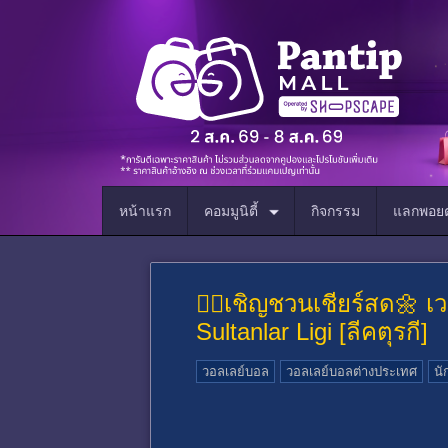
หน้าแรก
คอมมูนิตี้
กิจกรรม
แลกพอยต
🤹‍♀️เชิญชวนเชียร์สด🌼
Sultanlar Ligi [ลีคตุรกี]
วอลเลย์บอล
วอลเลย์บอลต่างประเทศ
นั