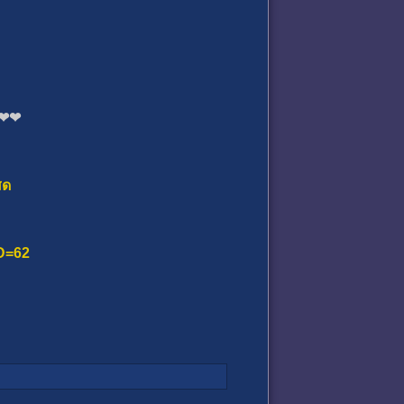
❤❤
สด
ID=62