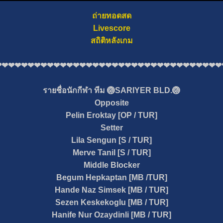
ถ่ายทอดสด
Livescore
สถิติหลังเกม
❤❤❤❤❤❤❤❤❤❤❤❤❤❤❤❤❤❤❤❤❤❤❤❤❤❤❤❤❤❤❤❤❤❤❤
รายชื่อนักกีฬา ทีม 🏐SARIYER BLD.🏐
Opposite
Pelin Eroktay
[OP / TUR]
Setter
Lila Sengun
[S / TUR]
Merve Tanil [S / TUR]
Middle Blocker
Begum Hepkaptan [MB /TUR]
Hande Naz Simsek [MB / TUR]
Sezen Keskekoglu [MB / TUR]
Hanife Nur Ozaydinli [MB / TUR]