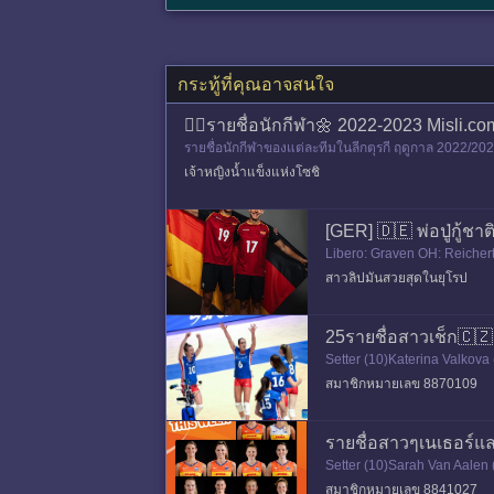
กระทู้ที่คุณอาจสนใจ
🤹‍♀️รายชื่อนักกีฬา🌼 2022-2023 Misli.com 
รายชื่อนักกีฬาของแต่ละทีมในลีกตุรกี ฤดูกาล 2022/
r Cet
เจ้าหญิงน้ำแข็งแห่งโซชิ
[GER] 🇩🇪 พ่อปู่กู้ช
Libero: Graven OH: Reichert
me เท: Weber เรียกเข้าแคมป์
สาวลิปมันสวยสุดในยุโรป
25รายชื่อสาวเช็ก🇨
Setter (10)Katerina Valko
cuska (29)Jana Fixova Outsi
สมาชิกหมายเลข 8870109
รายชื่อสาวๆเนเธอร์แ
Setter (10)Sarah Van Aalen 
8)Jette Kuipers (30)Laura 
สมาชิกหมายเลข 8841027