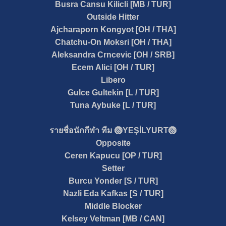
Busra Cansu Kilicli [MB / TUR]
Outside Hitter
Ajcharaporn Kongyot [OH / THA]
Chatchu-On Moksri [OH / THA]
Aleksandra Crncevic [OH / SRB]
Ecem Alici [OH / TUR]
Libero
Gulce Gultekin [L / TUR]
Tuna Aybuke [L / TUR]
รายชื่อนักกีฬา ทีม 🏐
YEŞİLYURT
🏐
Opposite
Ceren Kapucu
[OP / TUR]
Setter
Burcu Yonder
[S / TUR]
Nazli Eda Kafkas
[S / TUR]
Middle Blocker
Kelsey Veltman
[MB / CAN]