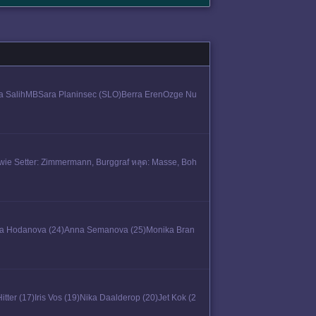
agla SalihMBSara Planinsec (SLO)Berra ErenOzge Nu
rwie Setter: Zimmermann, Burggraf หลุด: Masse, Boh
)Eva Hodanova (24)Anna Semanova (25)Monika Bran
ter (17)Iris Vos (19)Nika Daalderop (20)Jet Kok (2