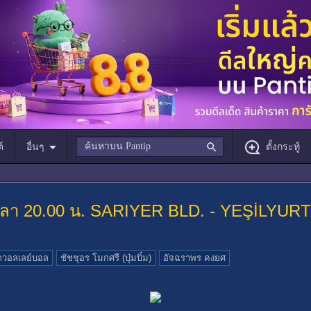
์
อื่นๆ
ตั้งกระทู้
 เวลา 20.00 น. SARIYER BLD. - YEŞİLYURT
กวอลเลย์บอล
ชัชชุอร โมกศรี (บุ๋มบิ๋ม)
อัจฉราพร คงยศ