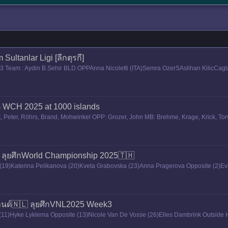
Sultanlar Ligi [ลีกตุรกี]
2023 Team : Aydin B.Sehir BLD.OPPAnna Nicoletti (ITA)Semra OzerSAslihan KilicC
าติ WCH 2025 at 1000 islands
, Peter, Röhrs, Brand, Mohwinkel OPP: Grozer, John MB: Brehme, Krage, Krick, To
 ละฮ
 ลุยศึกWorld Championship 2025🇹🇭
va (19)Katerina Pelikanova (20)Kveta Grabovska (23)Anna Pragerova Opposite (2
de Hitter (5)Eva Svobo
ลนด์🇳🇱 ลุยศึกVNL2025 Week3
(11)Hyke Lyklema Opposite (13)Nicole Van De Vosse (26)Elles Dambrink Outside Hit
Jansen Middle