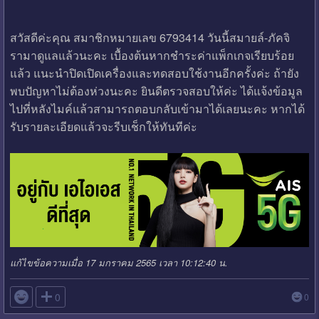
สวัสดีค่ะคุณ สมาชิกหมายเลข 6793414 วันนี้สมายล์-ภัคจิ
รามาดูแลแล้วนะคะ เบื้องต้นหากชำระค่าแพ็กเกจเรียบร้อย
แล้ว แนะนำปิดเปิดเครื่องและทดสอบใช้งานอีกครั้งค่ะ ถ้ายัง
พบปัญหาไม่ต้องห่วงนะคะ ยินดีตรวจสอบให้ค่ะ ได้แจ้งข้อมูล
ไปที่หลังไมค์แล้วสามารถตอบกลับเข้ามาได้เลยนะคะ หากได้
รับรายละเอียดแล้วจะรีบเช็กให้ทันทีค่ะ
แก้ไขข้อความเมื่อ 17 มกราคม 2565 เวลา 10:12:40 น.

0
0