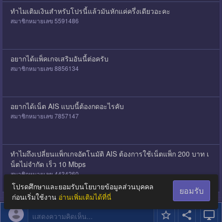
ทำไมเติมเงินสำหรับโปรนี้แล้วมันหักแค่ครึ่งเดียวอะคะ
สมาชิกหมายเลข 5591486
อยากได้แพ็คเกจเสริมอันนี้ต่อครับ
สมาชิกหมายเลข 8856134
อยากได้เน็ต AIS แบบนี้ต้องกดอะไรคับ
สมาชิกหมายเลข 7857147
ทำไมถึงเปลี่ยนแพ็กเกจอัตโนมัติ AIS ต้องการใช้เน็ตแพ็ก 200 บาท เ
น็ตไม่จำกัด เร็ว 10 Mbps
สมาชิกหมายเลข 4434260
โปรดศึกษาและยอมรับนโยบายข้อมูลส่วนบุคคล
ยอมรับ
ก่อนเริ่มใช้งาน
อ่านเพิ่มเติมได้ที่นี่
แสดงความคิดเห็น...