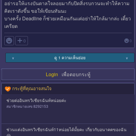
อย่ารอให้แรงบันดาลใจลอยมากับปิดสิ่งรบกวนจะทำให้ความ
คิดเราดังขึ้น ขอให้เขียนทันนะ
บางครั้ง Deadline ก็ช่วยเหมือนกันแต่อย่าให้ใกล้มากล่ะ เดี๋ยว
เครียด

0
0
ดู 1 ความเห็นย่อย
∨
∨
Login
เพื่อตอบกระทู้
กระทู้ที่คุณอาจสนใจ
ช่วยต่ออินทรวิเชียรฉันท์หน่อยค่ะ
สมาชิกหมายเลข 8292153
ช่วนแต่งอินทรวิเชียรฉันท์11หน่อยได้มั้ยคะ เกี่ยวกับอนาคตของฉัน
🥺