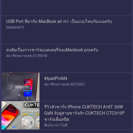
USB Port ที่มากับ MacBook air m1 เป็นแบบไหนกันแน่ครับ
blackcat13
สงสัยเรื่องการชาร์จแบตเตอรี่ของMacbook proครับ
สมาชิกหมายเลข 2175018
#IpadProM4
สมาชิกหมายเลข 9372021
รีวิวหัวชาร์จ iPhone CUKTECH A18T 30W
GaN จับคู่สายชาร์จถัก CUKTECH CTC315P
ชาร์จเต็มสปีด
พี่เอไอ ข่าวไอที