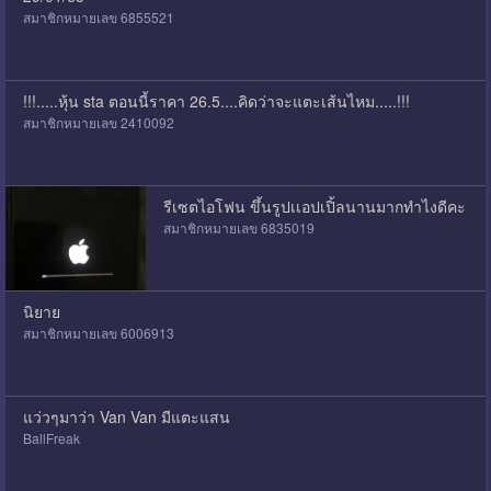
สมาชิกหมายเลข 6855521
!!!.....หุ้น sta ตอนนี้ราคา 26.5....คิดว่าจะแตะเส้นไหม.....!!!
สมาชิกหมายเลข 2410092
รีเซตไอโฟน ขึ้นรูปเเอปเปิ้ลนานมากทำไงดีคะ
สมาชิกหมายเลข 6835019
นิยาย
สมาชิกหมายเลข 6006913
แว่วๆมาว่า Van Van มีแตะแสน
BallFreak