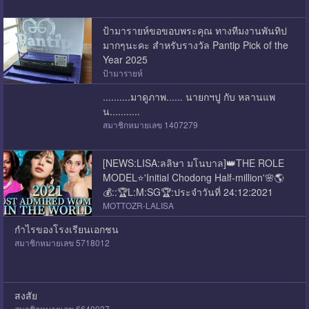
ป้ามารายห์ขอขอบพระคุณ ทางทีมงานพันทิป
มากๆนะคะ สำหรับรางวัล Pantip Pick of the
Year 2025
ป้ามารายห์
..........มาดูภาพ...... นายกฯปู กับ หลานแพ
น...........
สมาชิกหมายเลข 1407279
[NEWS:LISA:ลลิษา มโนบาล]👑THE ROLE
MODEL⭐'Initial Chodong Half-million'🌸🌎
💰::🏆L:M:SG🏆:ประจำวันที่ 24:12:2021
MOTTOZR-LALISA
กำไรของโรงเรียนเอกชน
สมาชิกหมายเลข 5718012
สงสัย
สมาชิกหมายเลข 6640937