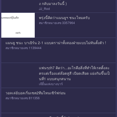
ง กลับมาลงวันนี้ )
JJ_Rod
พรุ่งนี้คิดว่าแมนยูฯ ชนะไหมครับ
สมาชิกหมายเลข 3357964
แมนยู ชนะ บาเยิร์น 2-1 แบบดราม่าทั้งสองฝ่ายแบบไม่ทันตั้งตัว !
สมาชิกหมายเลข 1139444
แฟนๆch7 คิดว่า...อะไรคือสิ่งที่ทำให้เรตติ้งละ
ครแต่เรื่องแต่ล๊อตสูสี เบียดเสียด แย่งกันขึ้นเป็
นที่1 แบบสนุกสนาน
เจ๊มิ้นแห่งบางบาร์
วอลเล่ย์บอลเริ่มเซต2ทีมไหนเซิร์ฟก่อน
สมาชิกหมายเลข 811356