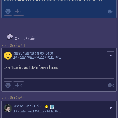

0
0
2
ความคิดเห็น
ความคิดเห็นที่ 1
สมาชิกหมายเลข 6645430
18 พฤศจิกายน 2564 เวลา 22:41:20 น.
เลิกกันแล้วจะไปสนใจทำไมล่ะ

0
0
ความคิดเห็นที่ 2
มารกระบี่วายุจี้เชี่ยน
19 พฤศจิกายน 2564 เวลา 14:24:19 น.