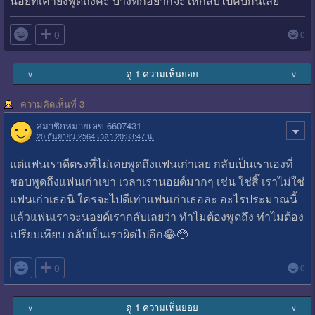
นอยที่เค้ายังพูดถึงค่ะ บางทีก็อยากจะให้กลับไปคบกันเลย

0
0
ดู 1 ความเห็นย่อย
∨
∨
ความคิดเห็นที่ 3
สมาชิกหมายเลข 6607431
20 กันยายน 2564 เวลา 20:33:47 น.
แต่แฟนเราดีตรงที่ไม่เคยพูดถึงแฟนเก่าเลย กลับเป็นเราเองที่
ชอบพูดถึงแฟนเก่าเขา เวลาเรานอยด์มากๆ เช่น ใช่สิ๊ เราไม่ใช่
แฟนเก่าเธอนิ ใครจะไปดีเท่าแฟนเก่าเธอละ อะไรประมาณนี้
แล้วแฟนเราจะนอยด์เรากลับเลยว่า ทำไมต้องพูดถึง ทำไมต้อง
เปรียบเทียบ กลับเป็นเราผิดไปอีก😂🥺

0
0
ดู 1 ความเห็นย่อย
∨
∨