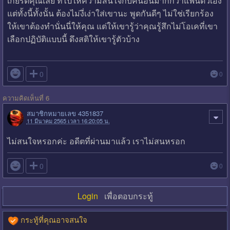
เกียรติคุณเลย ที่ไปให้ความสนใจกับคนอื่นมากกว่าแฟนตัวเอง
แต่ทั้งนี้ทั้งนั้น ต้องไม่งี่เง่าใส่เขานะ พูดกันดีๆ ไม่ใช่เรียกร้อง
ให้เขาต้องทำนั่นนี่ให้คุณ แต่ให้เขารู้ว่าคุณรู้สึกไม่โอเคที่เขา
เลือกปฏิบัติแบบนี้ ดึงสติให้เขารู้ตัวบ้าง

0
0
ความคิดเห็นที่ 6
สมาชิกหมายเลข 4351837
11 มีนาคม 2565 เวลา 16:20:05 น.
ไม่สนใจหรอกค่ะ อดีตที่ผ่านมาแล้ว เราไม่สนหรอก

0
0
Login
เพื่อตอบกระทู้
กระทู้ที่คุณอาจสนใจ