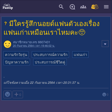
close
มีใครรู้สึกนอยด์แฟนตัวเองเรื่อง
แฟนเก่าเหมือนเราไหมคะ🥺
สมาชิกหมายเลข 6607431
20 กันยายน 2564 เวลา 19:46:02 น.
ความรักวัยรุ่น
ประสบการณ์ความรัก
แฟนเก่า
ปัญหาความรัก
ประสบการณ์ชีวิตคู่
.
แก้ไขข้อความเมื่อ 22 กันยายน 2564 เวลา 20:31:37 น.

0
0