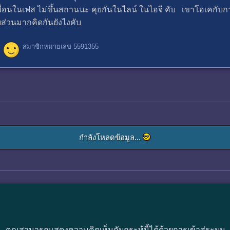
บเพื่อนในเฟส ไม่ขึ้นสถานนะ คุยกันในไลน์ ในไอจี คับ เขาโอเคกับการ
บส่วนมากคิดกันยังไงคับ
สมาชิกหมายเลข 5591355
กำลังโหลดข้อมูล...
คุณสามารถแสดงความคิดเห็นกับกระทู้นี้ได้ด้วยการเข้าสู่ระบบ