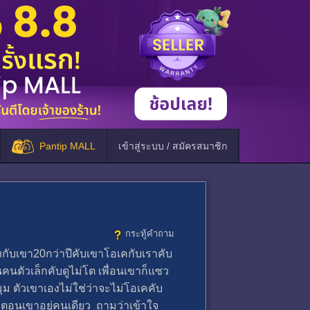
Pantip MALL
เข้าสู่ระบบ / สมัครสมาชิก
กระทู้คำถาม
งกับเขา20กว่าปีคับเขาโอเคกับเราคับ
นตัวเล็กคับดูไม่โต เพื่อนเขาก็แซว
ม ตัวเขาเองไม่ใช่ว่าจะไม่โอเคคับ
อตอนเขาอยู่คนเดียว ถามว่าเข้าใจ