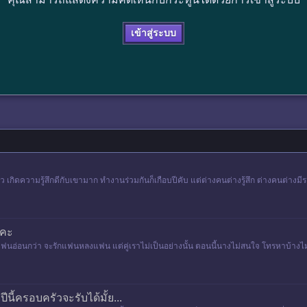
เข้าสู่ระบบ
 เกิดความรู้สึกดีกับเขามาก ทำงานร่วมกันก็เกือบปีคับ แต่ต่างคนต่างรู้สึก ต่างคนต่างมีร
นคะ
ฟนอ่อนกว่า จะรักแฟนหลงแฟน แต่คู่เราไม่เป็นอย่างนั้น ตอนนี้นางไม่สนใจ โทรหาบ้างไม
ีนี้ครอบครัวจะรับได้มั้ย...