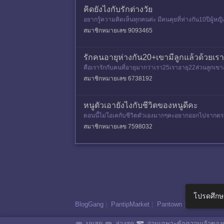
คิดยังไงกับรักต่างวัย
อยากรู้ความคิดเห็นทุกคนค่ะ มีคนคุยที่ห่างกัน10ปีผู้หญ
สัมพันธ์
สมาชิกหมายเลข 9093465
รักคนอายุห่างกัน20+เขามีลูกแล้วด้วยเร
คือเรารักกับคนที่อายุมากว่าเรา25เราอายุ22ส่วนลูกเ
รั้งแต่คำตอบคือเขาบอกว่า
สมาชิกหมายเลข 6738192
หนูตัวเอายังไงกับชีวิตของหนูดีคะ
ตอนนี้ไม่โอเคกับชีวิตตัวเองมากๆคะอยากออกไปจากตรงนี
สมาชิกหมายเลข 7598032
โปรดศึกษ
BlogGang
|
PantipMarket
|
Pantown
|
Maggang
บนสุด
ล่างสุด
อ่านเฉพาะข้อความเจ้าของก