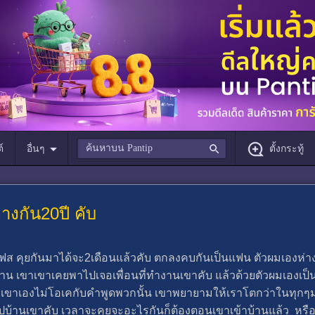
์
อื่นๆ
ตั้งกระทู้
่างกัน20ปี คับ
พจเฟส คุยกันมาได้จะ2เดือนแล้วคับ ตกลงคบกันเป็นแฟน ตัวผมเองห่า
าน เขาเขาเคยพาไปเจอเพื่อนที่ทำงานเขาคับ แล้วด้วยตัวผมเองเป็นค
ัวเขาเองไม่โอเคกับคำพูดพวกนั้น เขาพยายามให้เราโตกว่าในทุกๆมุ
ไปบ้านเขาคับ เวลาจะคุยจะอะไรกันก็ต้องตอนเขาเข้าบ้านแล้ว หรื