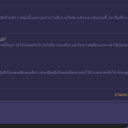
ี่ จุกจิก ถาทนู้นนี้จนเขาเอ่ยปากว่าเบื่อ ถามโทรมาแล้วจะมาเค้นแบบนี้ ปล.เรื่องที่เราถา
รอ?
าครั้งแรก ไม่ใช่ไม่เคยจับได้ แต่ไม่มีมาก่อนจริงๆ นอกใจ สาเหตุคือระยะทางทำให้เกิดช
ิงที่เป็นแฟนเพียงคนเดียว แต่จะมีผู้หญิงอีกคนหรือหลายคนไว้ด้วย พอแฟนจับได้ มักจะพูดว่า
อ่านกระทู