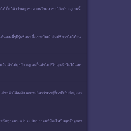
บได้ ก็แก้ตัวว่าผญ.เขามาสนใจเอง เขาก็คิดกับผญ.คนนี้
้นของพี่ๆมีรุ่นพี่คนหนึ่งเขาเป็นเด็กใหม่ซึ่งเราไม่ได้สน
แล้วเค้าไปคุยกับ ผญ คนอื่นทำไม ที่ไปคุยเนี่ยไม่ได้แสด
ต้าทตัวให้สงสัย พอถามก็หาว่าเราจู้จี้เราก็เก็บข้อมูลมา
ช่กับทุกคนนะครับจะเป็นบางคนที่มีอะไรเป็นจุดดึงดูดสา