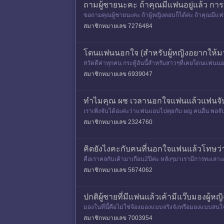
ถามผู้ชายนะคะ ถ้าคุณมีแฟนอยู่แล้ว การ
ขอถามคุณผู้ชายนะคะ ถ้าผู้หญิงตอบก็ได้ค่ะ ถ้าคุณมีแฟ
แค่เพื่อน
สมาชิกหมายเลข 7276484
โดนเเฟนนอกใจ (สำหรับผู้หญิงอยากให้
สวัดดีค่าทุกคน กระทู้อันนี้สำหรับสาวๆที่เคยโดนเเฟนนอกใจ
ใจ
สมาชิกหมายเลข 6939047
ทำไมคุณ ผช เวลานอกใจแฟนแล้วแฟนจับได
เราเพิ่งจับได้อ่ะค่ะว่าแฟนแอบไปคุยกับ ผญ คนอื่น พอจับ
งว่าเค้าก
สมาชิกหมายเลข 2324760
คิดยังไงคะกับคนที่นอกใจแฟนแล้วโทษว่
คือเราคลกับเค้ามาเกือบ2ปีค่ะ หลังๆมาเรามีการทะเลาะกัน
นานพอสมค
สมาชิกหมายเลข 5674062
ปกติผู้ชายที่มีแฟนแล้วเค้ามีแว๊บมองผู้หญ
มองในที่นี้คือไม่ใช่จ้องมองแบบจริงจังหรือมองแบบสนใ
ยตาให้แว๊บไปม
สมาชิกหมายเลข 7003954