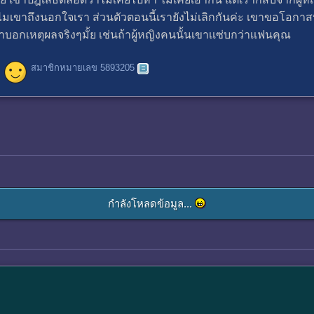
ำไมเขาถึงนอกใจเรา ส่วนตัวตอนนี้เรายังไม่เลิกกันค่ะ เขาขอโอกา
บอกเหตุผลจริงๆมั้ย เช่นถ้าผู้หญิงคนนั้นเขาเเซ่บกว่าเเฟนคุณ
สมาชิกหมายเลข 5893205
กำลังโหลดข้อมูล...