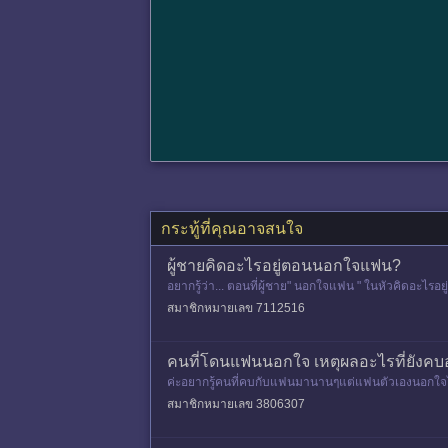
กระทู้ที่คุณอาจสนใจ
ผู้ชายคิดอะไรอยู่ตอนนอกใจแฟน?
อยากรู้ว่า... ตอนที่ผู้ชาย" นอกใจแฟน " ในหัวคิดอะไรอย
สมาชิกหมายเลข 7112516
คนที่โดนแฟนนอกใจ เหตุผลอะไรที่ยังคบอ
ค่ะอยากรู้คนที่คบกับแฟนมานานๆแต่แฟนตัวเองนอกใจไปคบ
มันร้ายแรงมากนะ คือ
สมาชิกหมายเลข 3806307