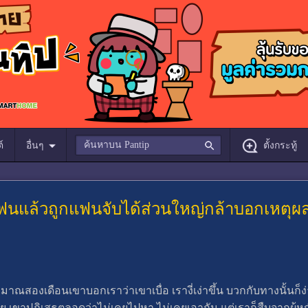
์
อื่นๆ
ตั้งกระทู้
ฟนแล้วถูกแฟนจับได้ส่วนใหญ่กล้าบอกเหตุผลจ
มาณสองเดือนเขาบอกเราว่าเขาเบื่อ เรางี่เง่าขึ้น บวกกับทางนั้นก
ลย เขาปฎิเสธตลอดว่าไม่เคยไปหา ไม่เคยเอากัน แต่เราก็สืบจากผู้ห