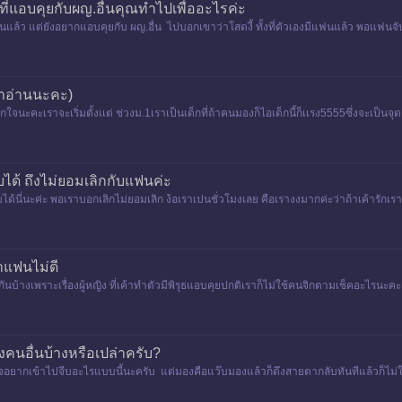
ที่แอบคุยกับผญ.อื่นคุณทำไปเพื่ออะไรค่ะ
นแล้ว แต่ยังอยากแอบคุยกับ ผญ.อื่น ไปบอกเขาว่าโสดงี้ ทั้งที่ตัวเองมีแฟนแล้ว พอแฟนจั
มาอ่านนะคะ)
นะคะเราจะเริ่มตั้งเเต่ ช่วงม.1เราเป็นเด็กที่ถ้าคนมองก็ไอเด็กนี้ก็เเรง5555ซึ่งจะเป็นจุดเด
้ ถึงไม่ยอมเลิกกับแฟนค่ะ
ได้นี่นะค่ะ พอเราบอกเลิกไม่ยอมเลิก ง้อเราเปนชั่วโมงเลย คือเรางงมากค่ะว่าถ้าเค้ารักเรา
าแฟนไม่ดี
บ้างเพราะเรื่องผู้หญิง ที่เค้าทำตัวมีพิรุธแอบคุยปกติเราก็ไม่ใช้คนจิกตามเช็คอะไรนะคะ เ
ิงคนอื่นบ้างหรือเปล่าครับ?
จอยากเข้าไปจีบอะไรแบบนี้นะครับ แต่มองคือแว๊บมองแล้วก็ดึงสายตากลับทันทีแล้วก็ไม่ใ