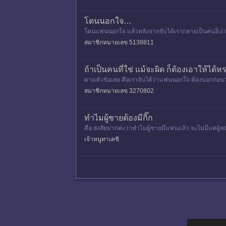
โดนนอกใจ…
โดนแฟนนอกใจ แล้วหลังจากจับได้เรากลายเป็นคนงี่เง่าทันท
หก
สมาชิกหมายเลข 5138811
ถ้าเป็นคนที่ใช่ แม้จะผิด ก็ต้องเอาให้ได้ห
ตามหัวข้อเลย คือเราจับได้ว่าแฟนนอกใจ ต้องบอกก่อนว่
เต้นบังเกิด ทีนี้
สมาชิกหมายเลข 3270802
ทำไมผู้ชายต้องมีกิ๊ก
คือ สงสัยมากค่ะว่าทำไมผู้ชายมีแฟนแล้ว จะไม่มีแค่ผู้หญ
สงสัยว่
เจ้าหนูทาเคชิ