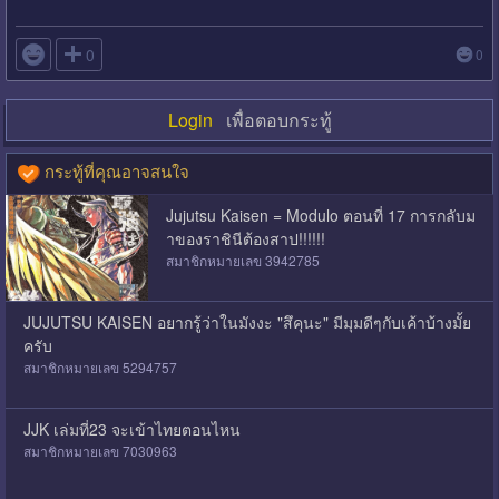

0
0
Login
เพื่อตอบกระทู้
กระทู้ที่คุณอาจสนใจ
Jujutsu Kaisen = Modulo ตอนที่ 17 การกลับม
าของราชินีต้องสาป!!!!!!
สมาชิกหมายเลข 3942785
JUJUTSU KAISEN อยากรู้ว่าในมังงะ "สึคุนะ" มีมุมดีๆกับเค้าบ้างมั้ย
ครับ
สมาชิกหมายเลข 5294757
JJK เล่มที่23 จะเข้าไทยตอนไหน
สมาชิกหมายเลข 7030963