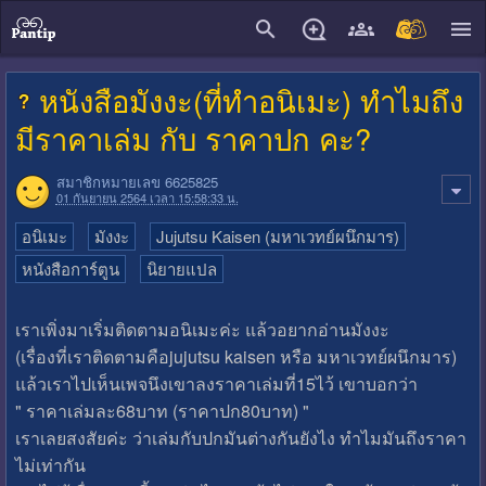
close
หนังสือมังงะ(ที่ทำอนิเมะ) ทำไมถึง
มีราคาเล่ม กับ ราคาปก คะ?
สมาชิกหมายเลข 6625825
01 กันยายน 2564 เวลา 15:58:33 น.
อนิเมะ
มังงะ
Jujutsu Kaisen (มหาเวทย์ผนึกมาร)
หนังสือการ์ตูน
นิยายแปล
เราเพิ่งมาเริ่มติดตามอนิเมะค่ะ แล้วอยากอ่านมังงะ
(เรื่องที่เราติดตามคือjujutsu kaisen หรือ มหาเวทย์ผนึกมาร)
แล้วเราไปเห็นเพจนึงเขาลงราคาเล่มที่15ไว้ เขาบอกว่า
" ราคาเล่มละ68บาท (ราคาปก80บาท) "
เราเลยสงสัยค่ะ ว่าเล่มกับปกมันต่างกันยังไง ทำไมมันถึงราคา
ไม่เท่ากัน