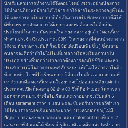
นักเรียนสามารถทำงานได้จึงตอบโจทย์ เพราะอย่างน้อยการ
ได้ทำงานก็ยังพอมีรายได้ไว้จ่าย ค่าใช้จ่ายในระหว่างอยู่ที่โน้น
ได้ และการลงเรียนภาษาก็ถือเป็นการเสริมทักษะภาษาที่มีให้
ดีขึ้น เพราะกลับมาการได้ภาษาและพอสื่อสารได้ถือเป็น
ประโยชน์ในการสมัครงานในสายงานเราอยู่แล้ว ( ตอนนี้เรา
ทำงานประจำ เงินประมาณ 38K ในสายงานที่ค่อนข้างหางาน
ได้ง่าย ถ้าภาษาระดับดี ก็จะมีข้อได้เปรียบเพิ่มขึ้น ) ซึ่งหลาย
คนอาจจะคิดว่าทำไมไม่ไปเที่ยวเอา หรือลงเรียนภาษาใน
ประเทศ อย่างที่บอกว่าเราอยากต้องการลองใช้ชีวิต และหา
ประสบการณ์ ในต่างประเทศ สักระยะ เพื่อไม่ให้ค้างคาในสิ่ง
ที่อยากทำ โดยที่ได้เรียนภาษา ก็ถือว่าไม่เสียเวลาเปล่า แต่ที่
เรากังวลก็คือ ตอนนี้เราสนใจอยากจะไปออสเตรเลีย แต่กว่า
ประเทศจะเปิด ก็คงอายุ 32 ย่าง 33 ซึ่งก็ถือว่าเยอะ ในการลา
ออกจากงานประจำเพื่อไปเรียนและเราอยากจะเรียนสัก 6
เดือน statement ราวๆ 4 แสน พอจะซับพอร์ทการขอวีซ่าเรา
ได้ไหม เราถามเอเจ้นมาเยอะมากๆ บางคนบอกอายุไม่มี
ปัญหา บางคนจะขอยากหน่อย และ statement บางที่บอก 7
แสน บางที่ 4 แสนได้ ซึ่งเราก็รู้สึกว่าตัวเองมีข้อจำกัดทั้ง อายุ