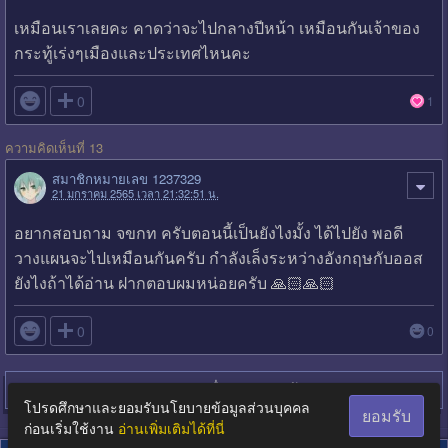
เหมือนเราเลยคะ คาดว่าจะไปกลางปีหน้า เหมือนกันเจ้าของ
กระทู้เร่งๆเมืองและประเทศไหนคะ

0
1
ความคิดเห็นที่ 13
สมาชิกหมายเลข 1237329
21 มกราคม 2565 เวลา 21:32:51 น.
อยากสอบถาม จขกท ครับตอนนี้เป็นยังไงมั้ง ได้ไปยัง พอดี
วางแผนจะไปเหมือนกันครับ กำลังเล็งระหว่างอังกฤษกับออส
ยังไงถ้าได้อ่าน ฝากตอบผมหน่อยครับ 🙏🏻🙏🏻

0
0
Login
เพื่อตอบกระทู้
โปรดศึกษาและยอมรับนโยบายข้อมูลส่วนบุคคล
ยอมรับ
ก่อนเริ่มใช้งาน
อ่านเพิ่มเติมได้ที่นี่