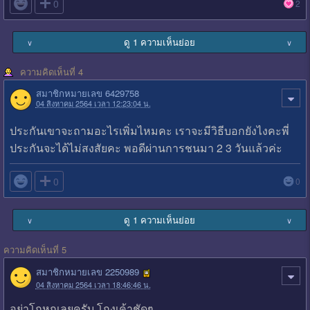

0
2
ดู 1 ความเห็นย่อย
∨
∨
ความคิดเห็นที่ 4
สมาชิกหมายเลข 6429758
04 สิงหาคม 2564 เวลา 12:23:04 น.
ประกันเขาจะถามอะไรเพิ่มไหมคะ เราจะมีวิธีบอกยังไงคะพี่
ประกันจะได้ไม่สงสัยคะ พอดีผ่านการชนมา 2 3 วันแล้วค่ะ

0
0
ดู 1 ความเห็นย่อย
∨
∨
ความคิดเห็นที่ 5
สมาชิกหมายเลข 2250989
04 สิงหาคม 2564 เวลา 18:46:46 น.
อย่าโกหกเลยครับ โกงเค้าชัดๆ