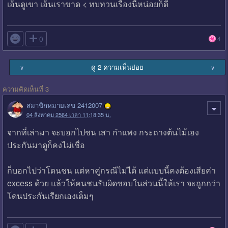
เอ็นดูเขา เอ็นเราขาด < ทบทวนเรื่องนี้หน่อยก็ดี

0
4
ดู 2 ความเห็นย่อย
∨
∨
ความคิดเห็นที่ 3
สมาชิกหมายเลข 2412007
04 สิงหาคม 2564 เวลา 11:18:35 น.
จากที่เล่ามา จะบอกไปชน เสา กำแพง กระถางต้นไม้เอง
ประกันมาดูก็คงไม่เชื่อ
ก็บอกไปว่าโดนชน แต่หาคู่กรณีไม่ได้ แต่แบบนี้คงต้องเสียค่า
excess ด้วย แล้วให้คนชนรับผิดชอบในส่วนนี้ให้เรา จะถูกกว่า
โดนประกันเรียกเองเต็มๆ