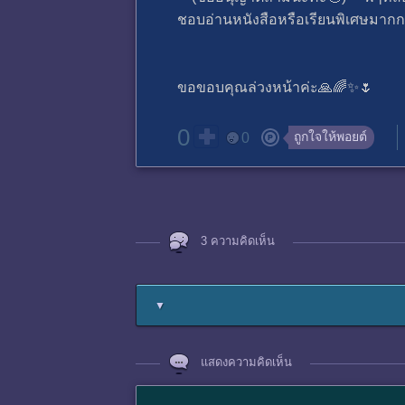
ชอบอ่านหนังสือหรือเรียนพิเศษมากก
ขอขอบคุณล่วงหน้าค่ะ🙏🌈✨🌷
0
ถูกใจให้พอยต์
0
3 ความคิดเห็น
▼
แสดงความคิดเห็น