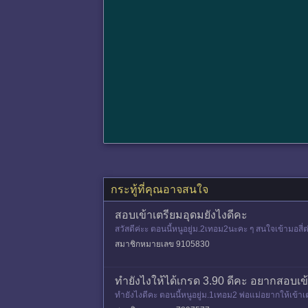
กระทู้ที่คุณอาจสนใจ
สอบเข้าเตรียมอุดมยังไงดีคะ
สวัสดีค่ะะ ตอนนี้หนูอยู่ม.2เทอม2นะคะ ๆ สนใจเข้ามอสี่ต่อ
ท
สมาชิกหมายเลข 9105830
ทำยังไงให้ได้เกรด 3.90 ดีคะ อยากสอบเข
ทำยังไงดีคะ ตอนนี้หนูอยู่ม.1เทอม2 พ่อแม่อยากให้เข้าเต
ได้ วิทย์