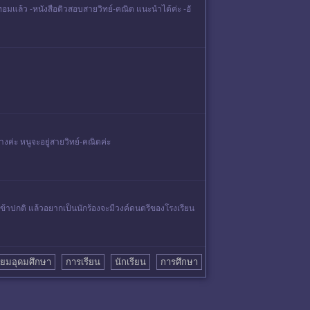
ทอมแล้ว -หนังสือติวสอบสายวิทย์-คณิต แนะนำได้ค่ะ -อั
างค่ะ หนูจะอยู่สายวิทย์-คณิตค่ะ
ข้าปกติ แล้วอยากเป็นนักร้องจะมีวงค์ดนตรีของโรงเรียน
รียมอุดมศึกษา
การเรียน
นักเรียน
การศึกษา