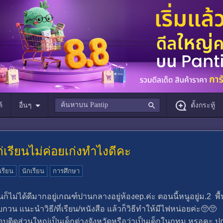
์
อื่นๆ
ตั้งกระทู้
่เรียนไม่ค่อยเก่งทำไงดีคะ
เรียน
นักเรียน
การศึกษา
ียนก็ไม่ได้ดีมากอยู่เกณฑ์ปานกลางอยู่ห้องep.ค่ะ ตอนนี้หนูอยู่ม.2 
กวน แนะนำวิธี/ที่เรียน/หนังสือ แล้วก็วิธีทำให้มีไฟหน่อยค่ะ🥺🥺
ดส่วนใหญ่เป็นเด็กต่างจังหวัดหรือว่าเป็นเด็กในกทม.หรอคะ ปก