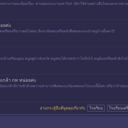
ยากทราบรายละเอียดเรื่อง -ค่าเทอมประมาณเท่าไหร่ -มีค่าใช้จ่ายอย่างอื่นไหมนอกจากค่าเ
่อยค่ะ
ี่ติดเตรียมหรือว่าเคยไปสอบ มีเเนวข้อสอบหรือหนังสือพอจะเเนะนำหนูบ้างมั้ยคะ🥺
บเข้าเตรียมอุดม หนูอยู่ต่างจังหวัด หนูสอบได้เกรด3กว่าไม่ถึง3.5 หนูต้องเตรียมตัวยังไงบ้
เกล้า กท หน่อยค่ะ
ดมน้อมเกล้ามีการเข้าด้วยความสามารถพิเศษแบบร้องเพลงอะไรแบบนี้มั้ยค่ะ หรือว่าถ้าสอบเ
อ่านกระทู้อื่นที่พูดคุยเกี่ยวกับ
โรงเรียน
โรงเรียนเต