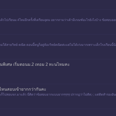
ก่อนเเล้วไปเรียนม.4ใหม่อีกครั้งที่เตรียมอุดม อยากถามว่าเค้ามีเกณฑ์อะไรยังไงบ้าง ข้อส
ดมใต้สายวิทย์-คณิต ตอนนี้หนูก็อยู่ห้องวิทย์คณิตค่ะแต่ไม่ได้เก่งมากเพราะเด็กโรงเรียนน
ยนพิเศษ เริ่มตอนม.2 เทอม 2 ทะนไหมคะ
นไหนสอบเข้ายากกว่ากันคะ
ละก็ไปสอบจภ.มาแล้ว นี่คิดว่าข้อสอบยากแบบยากๆๆๆๆ ปรากฎว่าไม่ติด;-; แต่ติดสำรองอัน