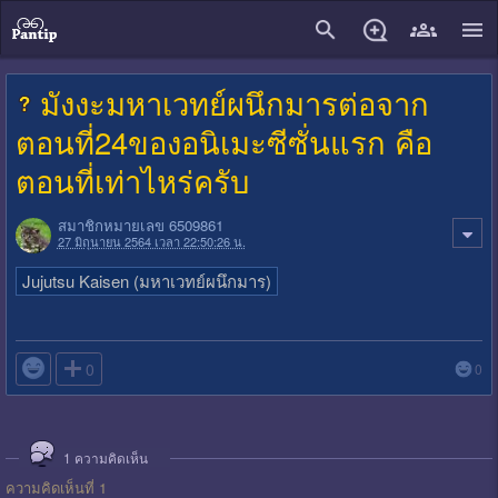
close
มังงะมหาเวทย์ผนึกมารต่อจาก
ตอนที่24ของอนิเมะซีซั่นแรก คือ
ตอนที่เท่าไหร่ครับ
สมาชิกหมายเลข 6509861
27 มิถุนายน 2564 เวลา 22:50:26 น.
Jujutsu Kaisen (มหาเวทย์ผนึกมาร)

0
0
1
ความคิดเห็น
ความคิดเห็นที่ 1