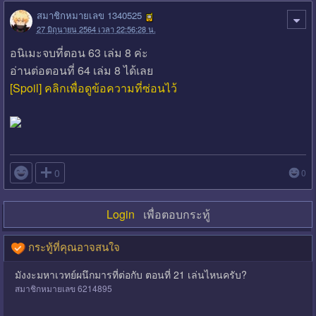
สมาชิกหมายเลข 1340525
27 มิถุนายน 2564 เวลา 22:56:28 น.
อนิเมะจบที่ตอน 63 เล่ม 8 ค่ะ
อ่านต่อตอนที่ 64 เล่ม 8 ได้เลย
[Spoil] คลิกเพื่อดูข้อความที่ซ่อนไว้

0
0
Login
เพื่อตอบกระทู้
กระทู้ที่คุณอาจสนใจ
มังงะมหาเวทย์ผนึกมารที่ต่อกับ ตอนที่ 21 เล่นไหนครับ?
สมาชิกหมายเลข 6214895