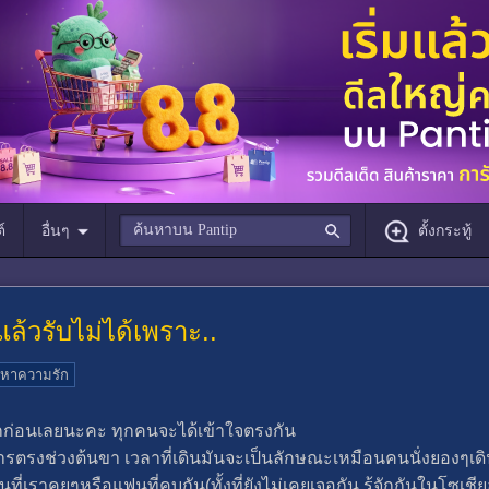
์
อื่นๆ
ตั้งกระทู้
ล้วรับไม่ได้เพราะ..
ญหาความรัก
รกก่อนเลยนะคะ ทุกคนจะได้เข้าใจตรงกัน
การตรงช่วงต้นขา เวลาที่เดินมันจะเป็นลักษณะเหมือนคนนั่งยองๆเด
ที่เราคุยๆหรือแฟนที่คบกัน(ทั้งที่ยังไม่เคยเจอกัน รู้จักกันในโซเชี