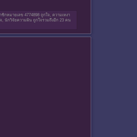
าชิกหมายเลข 4774898
ถูกใจ,
ความเหงา
ใจ,
นักวิจัยความฝัน
ถูกใจรวมถึงอีก 23 คน