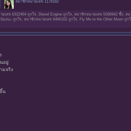
สมาชิกหมายเลข 1178182
ายเลข 6322464
ถูกใจ,
Diesel Engine
ถูกใจ,
สมาชิกหมายเลข 5590942
ซึ้ง,
สม
ะน้องนะ
ถูกใจ,
สมาชิกหมายเลข 6466102
ถูกใจ,
Fly Me to the Other Moon
ถูก
ร
นอยู่
วามจริง
ึ้น