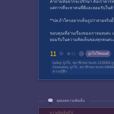
คำถามที่อยากจะปรึกษา คือเราควรทำ
แต่การที่จะหาคนที่ดีและยอมรับในต
**ปล.ถ้าใครอยากเห็นรูปว่าสวยจริงมั
ขอบคุณที่อ่านเรื่องของเราจนจบค่ะ
ยอมรับในความคิดเห็นของทุกคนค่ะ
11
ถูกใจให้พอยต์
42
turboy
ถูกใจ,
สมาชิกหมายเลข 1218304
ถู
Onnieatery
ถูกใจ,
สมาชิกหมายเลข 64666
ความรู้สึก
สุดยอดความคิดเห็น
ความคิดเห็นที่ 6