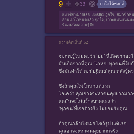
9
ถูกใจให้พอยต์
33
สมาชิกหมายเลข 869361
ถูกใจ,
สมาชิกหม
ล้อมเราไว้หมดแล้ว
ถูกใจ,
เกาะแน่นแน่นน
ร่วมแสดงความรู้สึก
ความคิดเห็นที่ 62
จขกท.รู้ไหมคะว่า ‘ปม’ นี้เกิดจากอะไ
มันเกิดจากที่คุณ ‘โกหก’ ทุกคนที่จีบกั
ซึ่งมันทำให้ เขา’ปฎิเสธ’คุณ หลังรู้ค
ซึ่งถ้าคุณไม่โกหกแต่แรก
โอเคว่า คุณอาจจะหาคนคุยยากมากข
แต่มันจะไม่สร้างบาดแผลว่า
‘ทุกคน’ที่เจอตัวจริง ไม่ยอมรับคุณ
ถ้าคุณกล้าเปิดเผย โชว์รูป แต่แรก
คุณอาจจะหาคนคุยยากก็จริง