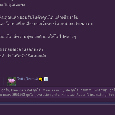
หมาะกับคุณนะคะ
ห็นคุณแล้ว ยอมรับในตัวคุณได้ แล้วเข้ามาจีบ
และโอกาสที่จะเสี่ยงบาดเจ็บทางใจ จะน้อยกว่าเยอะค่ะ
าตัวเองได้ มีความสุขด้วยตัวเองให้ได้ไปพลางๆ
กับใครตลอดเวลาหรอกนะคะ
คำว่า “อนิจจัง” นี่แหละค่ะ
ใยบัว_ไฮเอนด์
l
ถูกใจ,
Blue_cAraMel
ถูกใจ,
Miracles in my life
ถูกใจ,
วงแหวนแห่งดาวสุข
ถูก
มายเลข 2951263
ถูกใจ,
jevaisbien
ถูกใจ,
ความเหงาล้อมเราไว้หมดแล้ว
ถูกใจรว