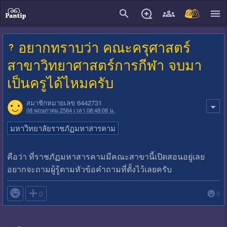
close
อยากทราบว่า คณะครุศาสตร์
สาขาวิทยาศาสตร์การกีฬา จบมา
เป็นครูได้ไหมครับ
สมาชิกหมายเลข 6442731
08 พฤษภาคม 2564 เวลา 08:48:08 น.
มหาวิทยาลัยราชภัฏมหาสารคาม
คือว่า ที่ราชภัฏมหาสารคามมีคณะสาขานี้เปิดสอนอยู่เลย
อยากจะถามผู้รู้ตามหัวข้อคำถามที่ตั้งไว้เลยครับ

0
0