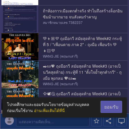
ถ้าห้องการเมืองตกต่ำจริง ทำไมถึงสร้างล็อกอิน
ซิมม้ามากมาย จนสังคมรำคาญ
สมาชิกหมายเลข 7382237
💚👦🏼💜 ถุงมือกวี สมัยสุดท้าย Week#2 กระทู้
ที่ 5 / "เพื่อนตาย ภาค 2" - ถุงมือ เพื่อนรัก 💚
👧🏻💜
WANG JIE (พฤษภเสารี)
✒️📜💖 ถุงมือกวี สมัยสุดท้าย Week#3 (อาจเป็
นวีคสุดท้าย) กระทู้ที่ 11 "ตั้งใจย้ำทุกคำกวี" - ถุ
งมือ พุงกลม 💖📜✒️
WANG JIE (พฤษภเสารี)
🦅🕊️🤔 ถุงมือกวี สมัยสุดท้าย Week#3 (อาจเป็
นวีคสุดท้าย) กระทู้ที่ 10 "คิดคำนึง" - ถุงมือ Th
โปรดศึกษาและยอมรับนโยบายข้อมูลส่วนบุคคล
e Thinker 🤔🕊️🦅
ยอมรับ
ก่อนเริ่มใช้งาน
อ่านเพิ่มเติมได้ที่นี่
WANG JIE (พฤษภเสารี)
แสดงความคิดเห็น...