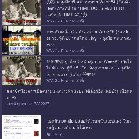
⏱️🕛 ⌛ ถุงมือกวี สมัยสุดท้าย Week#4 (ยังได้ไ
ปต่อ) กระทู้ที่ 16 "TIME DOES MATTER !!" -
ถุงมือ IN TIME ⌛🕛⏱️
WANG JIE (พฤษภเสารี)
✨📜✍️ถุงมือกวี สมัยสุดท้าย Week#5 (ยังไปต่
อ) กระทู้ที่ 20 "คนใหม่ เชิญ" - ถุงมือ คนเก่า✍️
📜✨
WANG JIE (พฤษภเสารี)
🤘🏽💖😻 ถุงมือกวี สมัยสุดท้าย Week#4 (ยังได้
ไปต่อ) กระทู้ที่ 15 "รักแท้-ทุกชาตกาล" - ถุงมือ
เจ้าจอมแจก (แต้ม) 😻💖🤘
WANG JIE (พฤษภเสารี)
สมาชิกห้องการเมืองนามแฝงนางฟ้านะยะ ใช้ล็อกอินใหม่ป่วนเพื่อนส
มาชิก
สมาชิกหมายเลข 7382237
แอดมิน pantip ปล่อยให้เวบพนันแอบแฝง ในก
ระทู้วอลเลย์บอลก็ได้เหรอ
fight for you