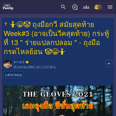
close
🤷😁🤡 ถุงมือกวี สมัยสุดท้าย
Week#3 (อาจเป็นวีคสุดท้าย) กระทู้
ที่ 13 " ร่ายแปลกปลอม " - ถุงมือ
กรดไหลย้อน 🤡😁🤷
หวางเจ๋
20 เมษายน 2564 เวลา 11:27:43 น.
แต่งกลอน