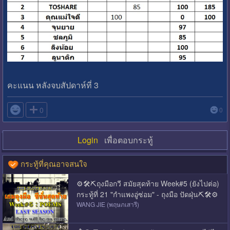
คะแนน หลังจบสัปดาห์ที่ 3

0
0
Login
เพื่อตอบกระทู้
กระทู้ที่คุณอาจสนใจ
⚙️🛠️⛏️ถุงมือกวี สมัยสุดท้าย Week#5 (ยังไปต่อ)
กระทู้ที่ 21 "กำแพงอู่ซ่อม" - ถุงมือ ปัดฝุ่น⛏️🛠️⚙️
WANG JIE (พฤษภเสารี)