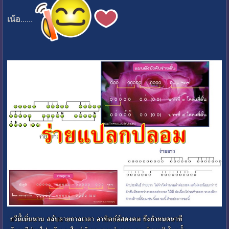
เน้อ
......