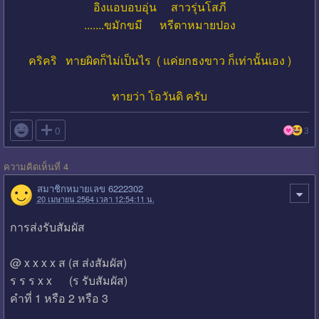
อิงแอบอบอุ่น สาวรุ่นโสภี
.......ขมักขมี หรีตาหมายปอง
คริคริ ทายผิดก็ไม่เป็นไร ( แค่ยกธงขาว ก็เท่านั้นเอง )
ทายว่า โอวันดิ ครับ

0
3
ความคิดเห็นที่ 4
สมาชิกหมายเลข 6222302
20 เมษายน 2564 เวลา 12:54:11 น.
การส่งรับสัมผัส
@ x x x x ส (ส ส่งสัมผัส)
ร ร ร x x (ร รับสัมผัส)
คำที่ 1 หรือ 2 หรือ 3