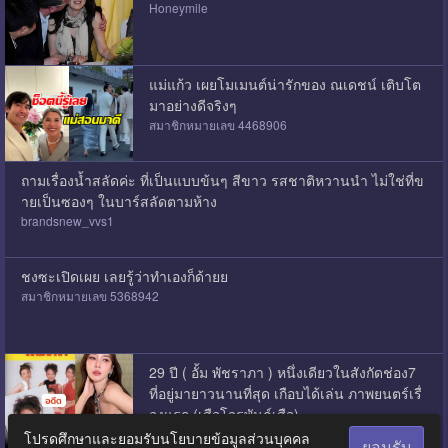
Honeymile
แม่แก้ว เผยโมเมนต์น่ารักของ ณเดชน์ เติบโต
มาอย่างดีจริงๆ
สมาชิกหมายเลข 4468906
ถามเรื่องน้ำสลัดค่ะ ที่เป็นแบบข้นๆ สีขาว รสชาติหวานนำ ไม่ใช่ที่ข
ายเป็นซองๆ ในบาร์สลัดตามห้าง
brandsnew_vvs1
ชงซะเปิดเผย เลยรู้ว่าทำเองก็ด้ายย
สมาชิกหมายเลข 5368942
29 ปี ( อั้ม พัชราภา ) หนึ่งเดียวในสังกัดช่อง7
ที่อยู่มายาวนานที่สุด เกือบได้เล่น ภาพยนตร์เรื่
องแรก (เสือโจรพันธุ์เสือ)
กุ้ยเฟยก็คือกุ้ยเฟย
โปรดศึกษาและยอมรับนโยบายข้อมูลส่วนบุคคล
ยอมรับ