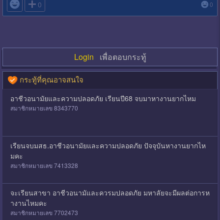

0
0
Login
เพื่อตอบกระทู้
กระทู้ที่คุณอาจสนใจ
อาชีวอนามัยและความปลอดภัย เรียนปี68 จบมาหางานยากไหม
สมาชิกหมายเลข 8343770
เรียนจบมสธ.อาชีวอนามัยและความปลอดภัย ปัจจุบันหางานยากไห
มคะ
สมาชิกหมายเลข 7413328
จะเรียนสาขา อาชีวอนามัและควรมปลอดภัย มหาลัยจะมีผลต่อการห
างานไหมคะ
สมาชิกหมายเลข 7702473