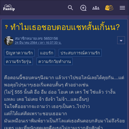
close
ทำไมเธอชอบตอบแชทสั้นเกิ้นน?
สมาชิกหมายเลข 5653156
24 มีนาคม 2564 เวลา 16:37:33 น.
ปัญหาความรัก
แอบรัก
ประสบการณ์ความรัก
ความรักวัยรุ่น
ความรักวัยทำงาน
คือตอนนี้ชอบคนๆนึงมาก แล้วเราไปขอไลน์เลยได้คุยกัน....แต่
พอคุยไปๆมาๆเธอเริ่มตอบสั้นๆ ตัวอย่างเช่น
(ไม่รู้ 555 นั้นดิ อือ อืม อ่ออ โอเค เค เคร ใช่ ใช่แล้ว ว่างั้น
แหละ เคย ไม่เคย จ้า ยังจ้า ไม่จ้า...และอื่นๆ)
ในใจคืออยากจะถามว่า เธอๆเป็นคว..ไรป่าว
แต่ก็ได้แค่คิดเพราะชอบเธอมาก
มันเหมือนเราพิมพ์ยาวเป็นกิโลแต่เธอดันตอบกลับมาไม่ถึงร้อย
เมตร และที่หนักสุดเลยคือเธอไม่ถามเรากลับสักคำ