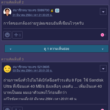
ความคิดเห็นที่ 2
สมาชิกหมายเลข 5089700
01 มีนาคม 2564 เวลา 21:33:25 น.
การ์ดของกล้องถ่ายรูปผมชอบอันที่เขียนไวๆครับ

0
1
ดู 1 ความเห็นย่อย
∨
∨
ความคิดเห็นที่ 3
สมาชิกหมายเลข 5213605
03 มีนาคม 2564 เวลา 20:01:33 น.
ถ่ายภาพนิ่งทั่วไปไม่ได้เบิร์สฉ๊อตรัวระดับ 8 Fps ใช้ Sandisk
Ultra ที่เขียนแค่ 40 MB/s ยังเหลือๆ เลยคับ .... เพิ่มเงินแค่ 40
บาทเป็นผม ผมเอาตัวแพงไว้ก่อนดีกว่า
แก้ไขข้อความเมื่อ 03 มีนาคม 2564 เวลา 20:01:49 น.