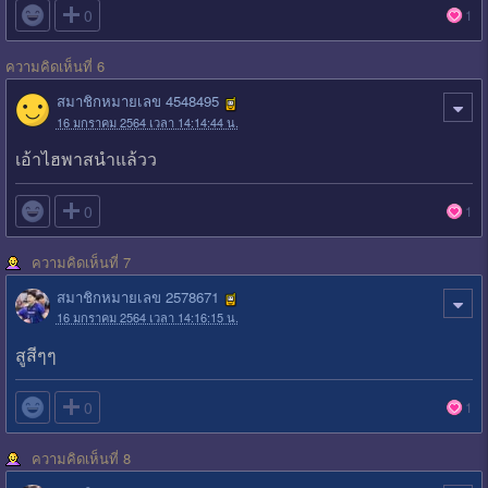

0
1
ความคิดเห็นที่ 6
สมาชิกหมายเลข 4548495
16 มกราคม 2564 เวลา 14:14:44 น.
เอ้าไฮพาสนำแล้วว

0
1
ความคิดเห็นที่ 7
สมาชิกหมายเลข 2578671
16 มกราคม 2564 เวลา 14:16:15 น.
สูสีๆๆ

0
1
ความคิดเห็นที่ 8