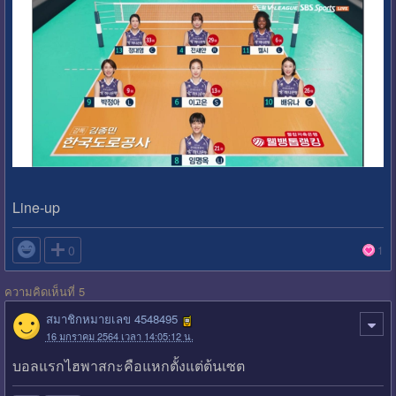
Line-up

0
1
ความคิดเห็นที่ 5
สมาชิกหมายเลข 4548495
16 มกราคม 2564 เวลา 14:05:12 น.
บอลแรกไฮพาสกะคือแหกตั้งแต่ต้นเซต