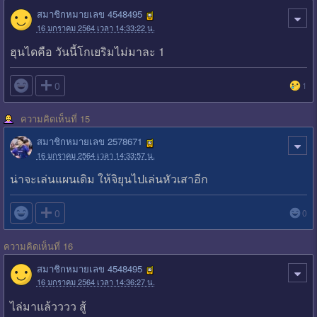
สมาชิกหมายเลข 4548495
16 มกราคม 2564 เวลา 14:33:22 น.
ฮุนไดคือ วันนี้โกเยริมไม่มาละ 1

0
1
ความคิดเห็นที่ 15
สมาชิกหมายเลข 2578671
16 มกราคม 2564 เวลา 14:33:57 น.
น่าจะเล่นแผนเดิม ให้จิยุนไปเล่นหัวเสาอีก

0
0
ความคิดเห็นที่ 16
สมาชิกหมายเลข 4548495
16 มกราคม 2564 เวลา 14:36:27 น.
ไล่มาแล้วววว สู้