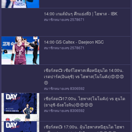
14:00 เกมส์มันๆ ศึกแย่งที่3 | ไฮพาส - IBK
สมาชิกหมายเลข 2578671
14:00 GS Caltex - Daejeon KGC
สมาชิกหมายเลข 2578671
เชียร์สด📺 เชียร์ไฮพาสเพื่อหนีฮุนได 14:00น.
เรดปาร์ค(อินคุชิ) vs ไฮพาส(โมโมคัง)😍😍😍
😍
สมาชิกหมายเลข 8306592
เชียร์สด📺17:00น. ไฮพาส(โมโมคัง) vs ฮุนได
(ยาอุชิ-ยังฮโยจิน)😍😍😍😍
สมาชิกหมายเลข 8306592
เชียร์สด📺 17:00น. ลุ้นไฮพาสหนีฮุนได ไฮพา