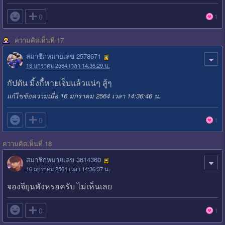

0
1
ความคิดเห็นที่ 17
สมาชิกหมายเลข 2578671
16 มกราคม 2564 เวลา 14:36:29 น.
กัปตัน มิ้งกี้หายเจ็บแล้วแน่ๆ สู้ๆ
แก้ไขข้อความเมื่อ 16 มกราคม 2564 เวลา 14:36:46 น.

0
1
ความคิดเห็นที่ 18
สมาชิกหมายเลข 3614360
16 มกราคม 2564 เวลา 14:36:37 น.
จองจียุนพังหรอครับ ไม่เห็นเลย

0
1