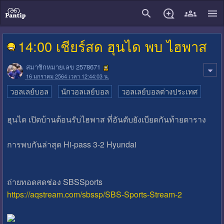
close
14:00 เชียร์สด ฮุนได พบ ไฮพาส
สมาชิกหมายเลข 2578671
16 มกราคม 2564 เวลา 12:44:03 น.
วอลเลย์บอล
นักวอลเลย์บอล
วอลเลย์บอลต่างประเทศ
ฮุนได เปิดบ้านต้อนรับไฮพาส ที่อันดับยังเบียดกันท้ายตาราง
การพบกันล่าสุด Hi-pass 3-2 Hyundai
ถ่ายทอดสดช่อง SBSSports
https://aqstream.com/sbssp/SBS-Sports-Stream-2