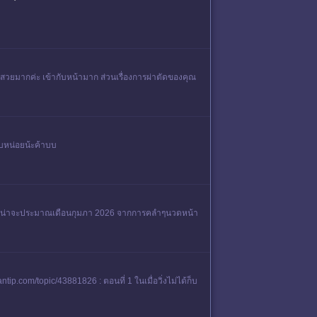
รงสวยมากค่ะ เข้ากับหน้ามาก ส่วนเรื่องการผ่าตัดของคุณ
อบหน่อยน้ะค้าบบ
งเลยก็น่าจะประมาณเดือนกุมภา 2026 จากการคลำๆนวดหน้า
ntip.com/topic/43881826 : ตอนที่ 1 ในเมื่อวิ่งไม่ได้ก็บ