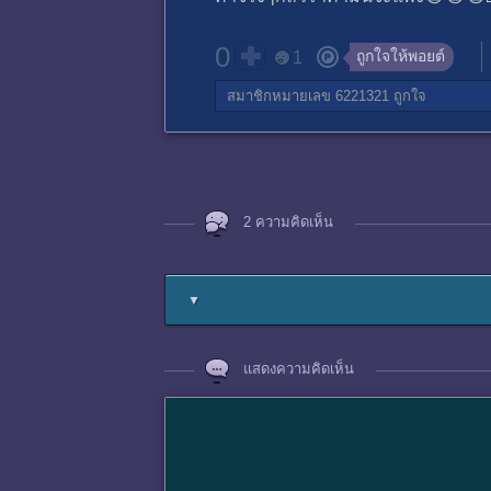
0
ถูกใจให้พอยต์
1
สมาชิกหมายเลข 6221321
ถูกใจ
2 ความคิดเห็น
▼
แสดงความคิดเห็น