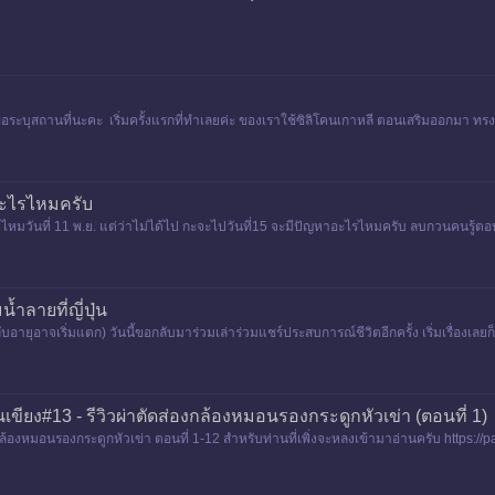
ไม่ขอระบุสถานที่นะคะ เริ่มครั้งแรกที่ทำเลยค่ะ ของเราใช้ซิลิโคนเกาหลี ตอนเสริมออกมา ท
อะไรไหมครับ
ัดไหมวันที่ 11 พ.ย. แต่ว่าไม่ได้ไป กะจะไปวันที่15 จะมีปัญหาอะไรไหมครับ ลบกวนคนรู้ต
้ำลายที่ญี่ปุ่น
ายุอาจเริ่มแตก) วันนี้ขอกลับมาร่วมเล่าร่วมแชร์ประสบการณ์ชีวิตอีกครั้ง เริ่มเรื่อ
้นเขียง#13 - รีวิวผ่าตัดส่องกล้องหมอนรองกระดูกหัวเข่า (ตอนที่ 1)
งกล้องหมอนรองกระดูกหัวเข่า ตอนที่ 1-12 สำหรับท่านที่เพิ่งจะหลงเข้ามาอ่านครับ https://pa