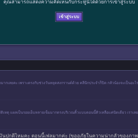
คุณสามารถแสดงความคิดเห็นกับกระทู้นี้ได้ด้วยการเข้าสู่ระบบ
เข้าสู่ระบบ
มากเลยคะ เพราะตรงกับช่วงวันหยุดสงกรานต์ด้วย คลีนิกประจำก็ปิด กลัวน้องจะเป็นอะไ
ดและใกล้ที่สุด หมอบ
บัติเหตุ แผลเป็นรอยเย็บหลายเข็มมากตรงบริเวณคิ้วแบบตอนนี้คิวเหลือแค่นิดเดียว เราเ
มันปกติไหมคะ ตอนนี้เฟลมากค่ะ (ขออภัยในความน่ากลัวของภาพ