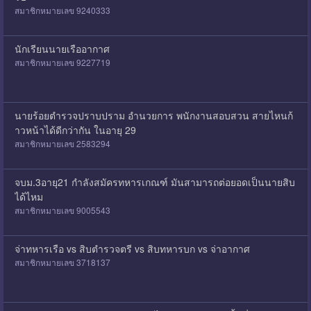
สมาชิกหมายเลข 9240333
นักเรียนนายเรืออากาศ
สมาชิกหมายเลข 9227719
นายร้อยตำรวจปราบปราม อำนวยการ พนักงานสอบสวน สายไหนก้
าวหน้าได้ดีกว่ากัน ในอายุ 29
สมาชิกหมายเลข 2583294
จบม.3อายุ21 กำลังสมัครทหารเกณฑ์ มันสามารถต่อยอดเป็นนายสิบ
ได้ไหม
สมาชิกหมายเลข 9005543
จ่าทหารเรือ vs สิบตำรวจตรี vs สิบทหารบก vs จ่าอากาศ
สมาชิกหมายเลข 3718137