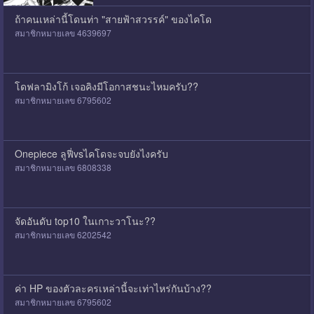
ถ้าคนเหล่านี้โดนท่า "สายฟ้าสวรรค์" ของไคโด
สมาชิกหมายเลข 4639697
โดฟลามิงโก้ เจอคิงมีโอกาสชนะไหมครับ??
สมาชิกหมายเลข 6795602
Onepiece ลูฟี่vsไคโดจะจบยังไงครับ
สมาชิกหมายเลข 6808338
จัดอันดับ top10 ในเกาะวาโนะ??
สมาชิกหมายเลข 6202542
ค่า HP ของตัวละครเหล่านี้จะเท่าไหร่กันบ้าง??
สมาชิกหมายเลข 6795602