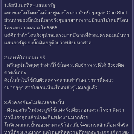
1.อัสนีแปดทิศ=แสนยารัฐ
=ท่าของไคโดคงไม่ต้องพูดอะไรมากมันชัดๆอยู่ล่ะ One Shot
ส่วนท่าของบิ๊กมัมนี่เอาจริงๆบอกยากเพราะป้าแกไม่เคยตีโดน
ใครเลยว่าวตลอด โธ่5555
แต่คิดว่าถ้าโดนจังๆน่าจะแรงมากมีฉากที่ตัวละครคอมเม้นท่า
แสนยารัฐของบิ๊กมัมอยู่ด้วยว่าพลังมหาศาล
2.แบรคิโอบอมเบอร์
=ควีนดูมั่นใจสุดๆว่าท่านี้ใช้น็อคระดับจักรพรรดิได้ ถึงจะผิด
คาดก็เถอะ
ดังนั้นถ้าไปใช้กับตัวละครคลาสเท่ากันผมว่าท่านี้คงแร
งมากๆๆๆ สายโซอนเน้นเรื่องพลังจู่โจมอยู่แล้ว
3.คิงคองกัน=โมจิแหลกสะบั้น
=คิงคองกันในมังงะลูฟี่ใช้แค่ครั้งเดียวตอนเดรสโรซ่า คิดว่า
ท่านี้แรงสุดแล้วน่าจะกินพลังงานมากด้วย
โมจิแหลกสะบั้นของคาตาคุริก็อัดเกียร์4ซะกระอักเลือด ที่จริง
ท่านี้ต้องแรงมากๆ แต่โดนสกิลความอึดของพระเอกแก้ทางซะ