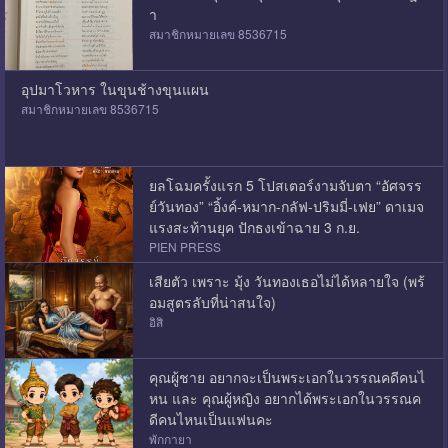
า
สมาชิกหมายเลข 8536715
อุปมาโวหาร ในขุนช้างขุนแผน
สมาชิกหมายเลข 8536715
ยลโฉมครั้งแรก 5 โปสเตอร์งามจับตา “อัศจรร
ย์วันทอง” “อิ้งค์-หมาก-กลัฟ-ปริมมี่-เฟย” ดาเมจ
แรงสะท้านยุค ปักธงเข้าฉาย 3 ก.ย.
PIEN PRESS
เสียตัว เพราะ มุ้ง วันทองเธอไม่ได้หลายใจ (พร้
อมสูตรลับที่น่าสนใจ)
อิสิ
คุณผู้ชาย อยากจะเป็นพระเอกในวรรณคดีคนไ
หน และ คุณผู้หญิง อยากได้พระเอกในวรรณค
ดีคนไหนเป็นแฟนคะ
พักกายา