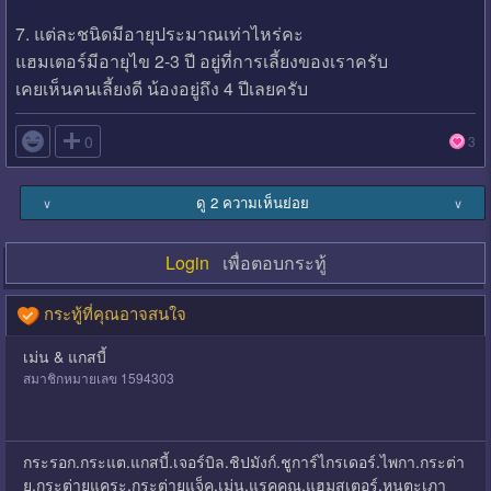
7. แต่ละชนิดมีอายุประมาณเท่าไหร่คะ
แฮมเตอร์มีอายุไข 2-3 ปี อยู่ที่การเลี้ยงของเราครับ
เคยเห็นคนเลี้ยงดี น้องอยู่ถึง 4 ปีเลยครับ

0
3
ดู 2 ความเห็นย่อย
∨
∨
Login
เพื่อตอบกระทู้
กระทู้ที่คุณอาจสนใจ
เม่น & แกสบี้
สมาชิกหมายเลข 1594303
กระรอก.กระแต.แกสบี้.เจอร์บิล.ชิปมังก์.ชูการ์ไกรเดอร์.ไพกา.กระต่า
ย.กระต่ายแคระ.กระต่ายแจ็ค.เม่น.แรคคูณ.แฮมสเตอร์.หนูตะเภา