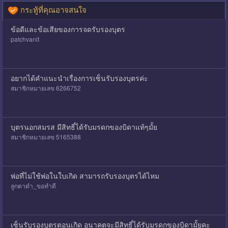
กระทู้ที่คุณอาจสนใจ
ข้อดีและข้อเสียของการจดรับรองบุตร
patchvanit
อยากได้คำแนะนำเรื่องการเซ็นรับรองบุตรค่ะ
สมาชิกหมายเลข 6266752
บุตรนอกสมรส มีสิทธิ์ได้รับมรดกของบิดาแท้ๆมั้ย
สมาชิกหมายเลข 5165388
พ่อที่ไม่ใช้พ่อในใบเกิด สามารถรับรองบุตรได้ไหม
ลูกตาดำ_ขอทำดี
เซ็นรับรองบุตรตอนเกิด อนาคตจะมีสิทธิ์ได้รับมรดกของบิดามั้ยคะ