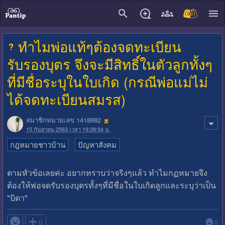
close
ทำไมพ่อแท้ๆต้องจดทะเบียน
รับรองบุตร จึงจะมีสิทธิ์ในตัวลูกทั้งๆ
ที่มีชื่อระบุในใบเกิด (กรณีพ่อแม่ไม่
ได้จดทะเบียนสมรส)
สมาชิกหมายเลข 1418882
15 กันยายน 2563 เวลา 19:28:54 น.
กฎหมายชาวบ้าน
ปัญหาสังคม
ตามหัวข้อเลยค่ะ อยากทราบว่าจริงๆแล้ว ทำไมกฏหมายจึง
ต้องให้พ่อจดรับรองบุตรทั้งๆที่มีชื่อในใบเกิดลูกและระบุว่าเป็น
"บิดา"

0
0