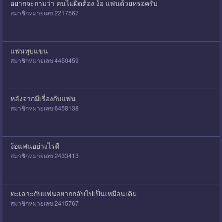
อยากจะถามว่า คนไม่ผิดต้อง ง้อ แฟนด้วยหรอครับ
สมาชิกหมายเลข 2217567
แฟนทุบแขน
สมาชิกหมายเลข 4450459
หลังจากมีเรื่องกับแฟน
สมาชิกหมายเลข 6458138
ง้อแฟนอย่างไรดี
สมาชิกหมายเลข 2433413
ทะเลาะกับแฟนอยากกลับไปเป็นเหมือนเดิม
สมาชิกหมายเลข 2415767