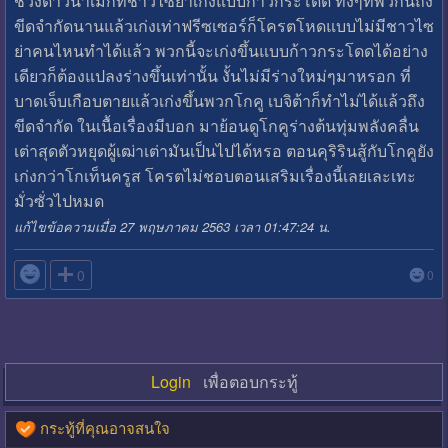
ช่วงดาวนาเม็กที่ชาวไซย่าเก่งแบบก้าวกระโดด ทั้งๆที่พวกนี้ถึง
ขีดจำกัดนานแล้วเก่งเท่าฟรีซเซอร์ก็โครตโหดแบบไม่มีชาวไซ
ย่าคนไหนทำได้แล้ว พวกนี้จะเก่งขึ้นแบบก้าวกระโดดได้อย่าง
เดียวก็ต้องแปลงร่างขึ้นเท่านั้น งั้นไม่มีร่างใหม่ๆมาหรอก ที่
บาดเจ็บเกือบตายแล้วเก่งขึ้นพวกโกคู เบจิต้าก็ทำไม่ได้แล้วถึง
ขีดจำกัด ในเนื้อเรื่องมีบอก มาย้อนดูโกคูร่างต้นทุ่มพลังคลื่น
เต่าสุดตัวหยุดผู้เฒ่าเต่ามันเป็นไปได้หรอ ตอนคุริรินสู้กับโกคูยัง
เก่งกว่าโกเท็นครูส โครตไม่ชอบตอนเสริมเรื่องนี้เลยเละเทะ
มั่วซั่วไปหมด
แก้ไขข้อความเมื่อ 27 พฤษภาคม 2563 เวลา 01:47:24 น.

0
0
Login
เพื่อตอบกระทู้
กระทู้ที่คุณอาจสนใจ