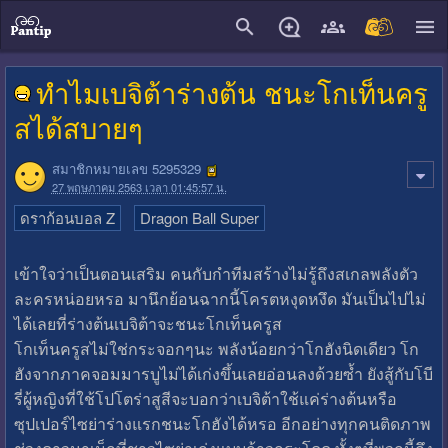
close
ทำไมเบจิต้าร่างต้น ชนะโกเท็นครู
สได้สบายๆ
สมาชิกหมายเลข 5295329
27 พฤษภาคม 2563 เวลา 01:45:57 น.
ดราก้อนบอล Z
Dragon Ball Super
เข้าใจว่าเป็นตอนเสริม คนกับกำทีมสร้างไม่รู้ถึงสเกลพลังตัว
ละครหน่อยหรอ มานึกย้อนฉากนี้โครตหงุดหงึด มันเป็นไปไม่
ได้เลยที่ร่างต้นเบจิต้าจะชนะโกเท็นครูส
โกเท็นครูสไม่ใช่กระจอกๆนะ พลังน้อยกว่าโกฮังนิดเดียว โก
ฮังจากภาคจอมมารบูไม่ได้เก่งขึ้นเลยอ่อนลงด้วยซ้ำ ยังสู้กับโบี
รี่ผู้หญิงที่ใช้โปโตร่าสูสีจะบอกว่าเบจิต้าใช้แค่ร่างต้นหรือ
ซุปเปอร์ไซย่าร่างแรกชนะโกฮังได้หรอ อีกอย่างทุกคนติดภาพ