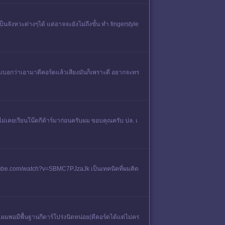
เป็นจังหวะต่างๆได้ แต่อาจจะยังไม่ถึงขั้น ทำ fingerstyle
่อผมบอกว่าเอามาตีคอร์ดแล้วเสียงมันก็เพราะดี​ อยากจะทร
ม่เคยเรียนโน๊ตกีต้าร์มาก่อนครับผม ขอบคุณครับ ปล. เ
w.youtube.com/watch?v=SBMC7PJzaJk เป็นเทคนิคที่ผมคิด
มพอมีพื้นฐานกีตาร์โปร่งนิดหน่อย(ตีคอร์ดได้แต่ไม่คร