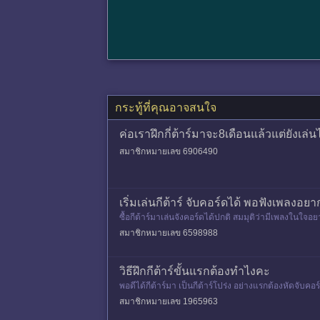
กระทู้ที่คุณอาจสนใจ
ค่อเราฝึกกี่ต้าร์มาจะ8เดือนแล้วแต่ยังเล
สมาชิกหมายเลข 6906490
เริ่มเล่นกีต้าร์ จับคอร์ดได้ พอฟังเพลงอ
ซื้อกีต้าร์มาเล่นจังคอร์ดได้ปกติ สมมุติว่ามีเพลงใ
พราะจับจังหวะไม่ถูกควรท
สมาชิกหมายเลข 6598988
วิธีฝึกกีต้าร์ขั้นแรกต้องทำไงคะ
พอดีได้กีต้าร์มา เป็นกีต้าร์โปร่ง อย่างแรกต้องหัดจั
เป็นอย่างสูง
สมาชิกหมายเลข 1965963