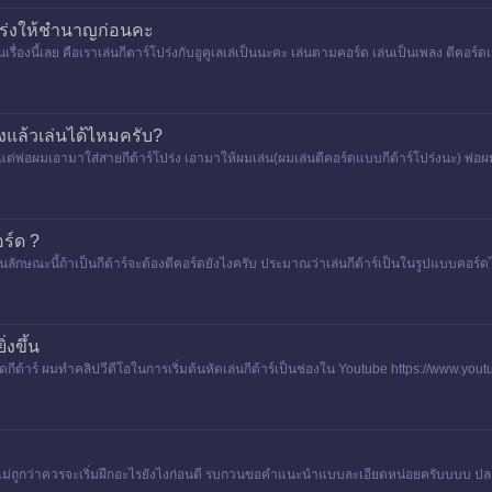
โปร่งให้ชำนาญก่อนคะ
เรื่องนี้เลย คือเราเล่นกีตาร์โปร่งกับอูคูเลเล่เป็นนะคะ เล่นตามคอร์ด เล่นเป็นเพลง ตีคอร์ด
่งแล้วเล่นได้ไหมครับ?
ก​ แต่พ่อผมเอามาใส่สายกีต้าร์โปร่ง​ เอามาให้ผมเล่น​(ผมเล่นตีคอร์ดแบบกีต้าร์โปร่งนะ)​ พ
ร์ด ?
กษณะนี้ถ้าเป็นกีต้าร์จะต้องตีคอร์ดยังไงครับ ประมาณว่าเล่นกีต้าร์เป็นในรูปแบบคอร์ดไ
้น
่งขึ้น
กหัดกีต้าร์ ผมทำคลิปวีดีโอในการเริ่มต้นหัดเล่นกีต้าร์เป็นช่องใน Youtube https://ww
ุดไม่ถูกว่าควรจะเริ่มฝึกอะไรยังไงก่อนดี รบกวนขอคำแนะนำแบบละเอียดหน่อยครับบบบ ปล.ผ